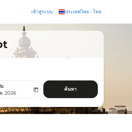
เข้าสู่ระบบ
keyboard_arrow_down
ประเทศไทย
-
ไทย
ot
ับ
ค้นหา
today
aria-label
ooking-return-date-aria-label
.ค. 2026