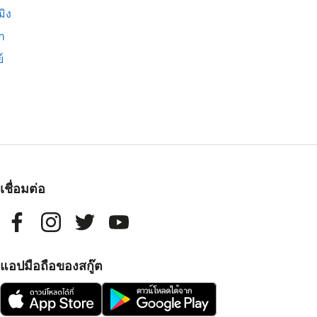
มิง
่า
์
เชื่อมต่อ
แอปมือถือของสกู๊ต