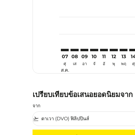
Displaying fares for สิงหาคม-202
DVO–MAA: cmp-view-offers-discl
DVO–MAA: cmp-view-offers-d
DVO–MAA: cmp-view-offe
DVO–MAA: cmp-view-
DVO–MAA: cmp-v
DVO–MAA: c
DVO–MA
DV
07
08
09
10
11
12
13
1
ศุ
เส
อา
จั
อั
พุ
พฤ
ศุ
ส.ค.
เปรียบเทียบข้อเสนอยอดนิยมจาก ด
จาก
flight_takeoff
ไม่มีค่าโดยสารที่ตรงกับเกณฑ์การคัดกรองของค