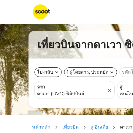
เที่ยวบินจากดาเวา ซิ
ไป-กลับ
expand_more
1 ผู้โดยสาร, ประหยัด
expand_more
รหัส
จาก
สู่
close
หน้าหลัก
เที่ยวบิน
สู่ อินเดีย
ดาเวา 