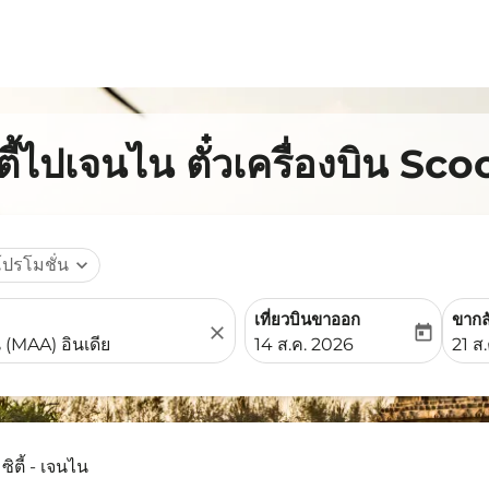
ตี้ไปเจนไน ตั๋วเครื่องบิน Sco
โปรโมชั่น
expand_more
เที่ยวบินขาออก
ขากล
close
today
fc-booking-departure-date-
fc-b
14 ส.ค. 2026
21 ส
ซิตี้ - เจนไน