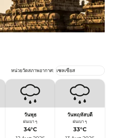
Weather unit option เซลเซียส Selec
หน่วยวัดสภาพอากาศ
:
เซลเซียส
keyboard_arrow_down
วันพุธ
วันพฤหัสบดี
ฝนเบา ๆ
ฝนเบา ๆ
34°C
33°C