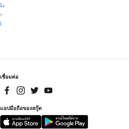
มิง
่า
์
เชื่อมต่อ
แอปมือถือของสกู๊ต