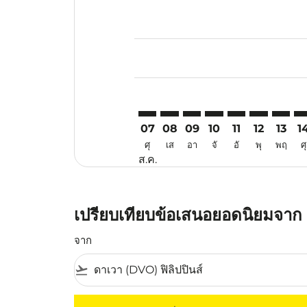
Displaying fares for สิงหาคม-202
DVO–NNG: cmp-view-offers-discl
DVO–NNG: cmp-view-offers-d
DVO–NNG: cmp-view-offe
DVO–NNG: cmp-view-
DVO–NNG: cmp-v
DVO–NNG: c
DVO–NN
DV
07
08
09
10
11
12
13
1
ศุ
เส
อา
จั
อั
พุ
พฤ
ศุ
ส.ค.
เปรียบเทียบข้อเสนอยอดนิยมจาก ด
จาก
flight_takeoff
ไม่มีค่าโดยสารที่ตรงกับเกณฑ์การคัดกรองของค