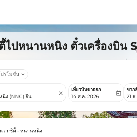
ตี้ไปหนานหนิง ตั๋วเครื่องบิน
โปรโมชั่น
expand_more
เที่ยวบินขาออก
ขากล
close
today
fc-booking-departure-date-
fc-b
14 ส.ค. 2026
21 ส
เวา ซิตี้ - หนานหนิง