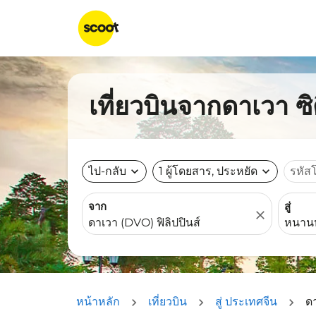
เที่ยวบินจากดาเวา ซิ
ไป-กลับ
expand_more
1 ผู้โดยสาร, ประหยัด
expand_more
รหัส
จาก
สู่
close
หน้าหลัก
เที่ยวบิน
สู่ ประเทศจีน
ดา