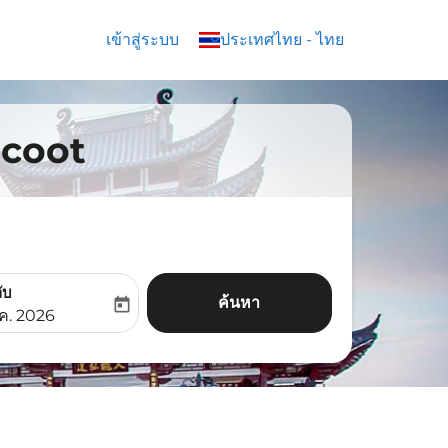
เข้าสู่ระบบ
keyboard_arrow_down
ประเทศไทย
-
ไทย
 Scoot
ับ
ค้นหา
today
aria-label
ooking-return-date-aria-label
.ค. 2026