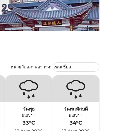
Weather unit option เซลเซียส Selec
หน่วยวัดสภาพอากาศ
:
เซลเซียส
keyboard_arrow_down
วันพุธ
วันพฤหัสบดี
ฝนเบา ๆ
ฝนเบา ๆ
33°C
34°C