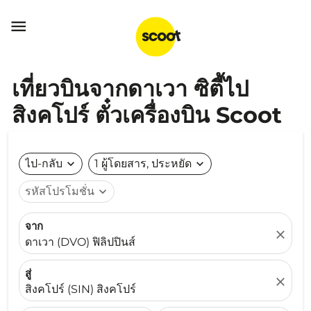

เที่ยวบินจากดาเวา ซิตี้ไป
สิงคโปร์ ตั๋วเครื่องบิน Scoot
ไป-กลับ
expand_more
1 ผู้โดยสาร, ประหยัด
expand_more
รหัสโปรโมชั่น
expand_more
จาก
close
ดาเวา (DVO) ฟิลิปปินส์
สู่
close
สิงคโปร์ (SIN) สิงคโปร์