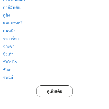
กาลีมันตัน
กูชิง
คอมบาทอรี่
คุนหมิง
จาการ์ตา
ฉางชา
ชิงเต่า
ซับโปโร
ซัวเถา
ซิดนีย์
ดูเพิ่มเติม