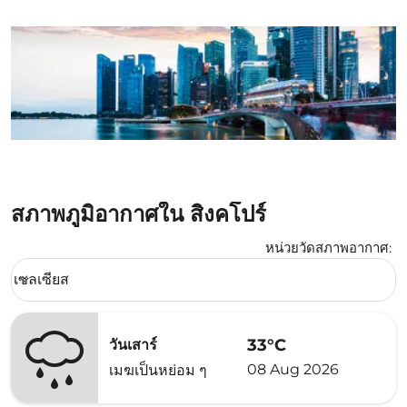
สภาพภูมิอากาศใน สิงคโปร์
หน่วยวัดสภาพอากาศ
:
Weather unit option เซลเซียส Selected
เซลเซียส
keyboard_arrow_down
33°C
วันเสาร์
08 Aug 2026
เมฆเป็นหย่อม ๆ