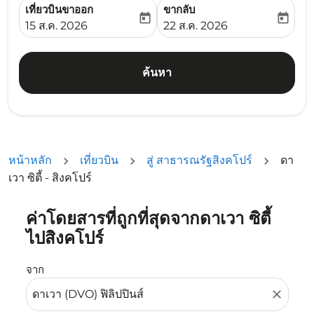
เที่ยวบินขาออก
ขากลับ
today
today
fc-booking-departure-date-aria-label
fc-booking-return-date-ari
15 ส.ค. 2026
22 ส.ค. 2026
ค้นหา
หน้าหลัก
เที่ยวบิน
สู่ สาธารณรัฐสิงคโปร์
ดา
เวา ซิตี้ - สิงคโปร์
ค่าโดยสารที่ถูกที่สุดจากดาเวา ซิตี้
ลองอัปเดตเส้นทางของคุณ (ต้นทางและ/หรือปลายทาง) หรือเลื
ไปสิงคโปร์
จาก
close