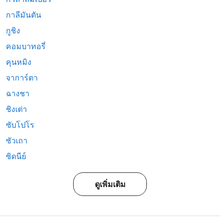
กาลีมันตัน
กูชิง
คอมบาทอรี่
คุนหมิง
จาการ์ตา
ฉางชา
ชิงเต่า
ซับโปโร
ซัวเถา
ซิดนีย์
ดูเพิ่มเติม