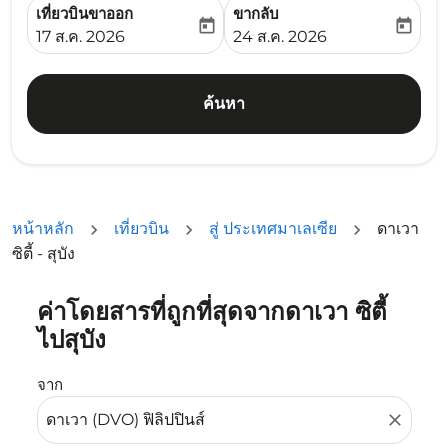
เที่ยวบินขาออก
ขากลับ
today
today
fc-booking-departure-date-aria-label
fc-booking-return-date-ari
17 ส.ค. 2026
24 ส.ค. 2026
ค้นหา
หน้าหลัก
เที่ยวบิน
สู่ ประเทศมาเลเซีย
ดาเวา
ซิตี้ - สุบัง
ค่าโดยสารที่ถูกที่สุดจากดาเวา ซิตี้
ลองอัปเดตเส้นทางของคุณ (ต้นทางและ/หรือปลายทาง) หรือเลื
ไปสุบัง
จาก
close