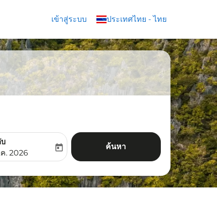
เข้าสู่ระบบ
keyboard_arrow_down
ประเทศไทย
-
ไทย
ับ
ค้นหา
today
aria-label
ooking-return-date-aria-label
.ค. 2026