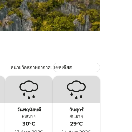
Weather unit option เซลเซียส Selec
หน่วยวัดสภาพอากาศ
:
เซลเซียส
keyboard_arrow_down
วันพฤหัสบดี
วันศุกร์
ฝนเบา ๆ
ฝนเบา ๆ
30°C
29°C