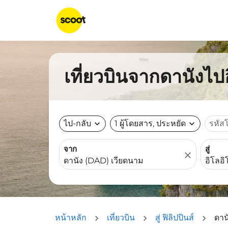
เที่ยวบินจากดานังไปอ
ไป-กลับ
expand_more
1 ผู้โดยสาร, ประหยัด
expand_more
รหัส
จาก
สู่
close
หน้าหลัก
เที่ยวบิน
สู่ ฟิลิปปินส์
ดาน