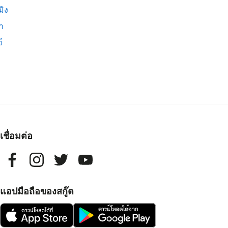
มิง
่า
์
เชื่อมต่อ
แอปมือถือของสกู๊ต