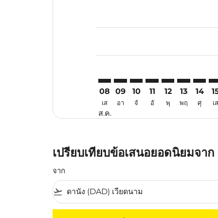
Displaying fares for สิงหาคม-202
DAD–ILO: cmp-view-offers-discla
DAD–ILO: cmp-view-offers-di
DAD–ILO: cmp-view-offer
DAD–ILO: cmp-view-o
DAD–ILO: cmp-v
DAD–ILO: c
DAD–IL
DA
08
09
10
11
12
13
14
1
เส
อา
จั
อั
พุ
พฤ
ศุ
เ
ส.ค.
เปรียบเทียบข้อเสนอยอดนิยมจาก ด
จาก
flight_takeoff
ไม่มีค่าโดยสารที่ตรงกับเกณฑ์การคัดกรองของค