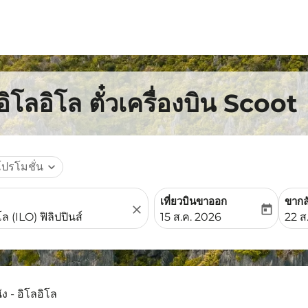
ิโลอิโล ตั๋วเครื่องบิน Scoot
โปรโมชั่น
expand_more
เที่ยวบินขาออก
ขากล
close
today
fc-booking-departure-date-
fc-b
15 ส.ค. 2026
22 ส
ัง - อิโลอิโล