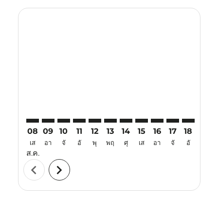
Displaying fares for สิงหาคม-2026
DAD–LBJ: cmp-view-offers-disclaimer. ค้นหาข้อเสนอ
DAD–LBJ: cmp-view-offers-disclaimer. ค้นหาข้อเ
DAD–LBJ: cmp-view-offers-disclaimer. ค้นหา
DAD–LBJ: cmp-view-offers-disclaimer. ค
DAD–LBJ: cmp-view-offers-disclaime
DAD–LBJ: cmp-view-offers-discl
DAD–LBJ: cmp-view-offers-d
DAD–LBJ: cmp-view-offe
DAD–LBJ: cmp-view
DAD–LBJ: cmp-
DAD–LBJ: 
DAD–L
D
08
09
10
11
12
13
14
15
16
17
18
19
เส
อา
จั
อั
พุ
พฤ
ศุ
เส
อา
จั
อั
พุ
ส.ค.
chevron_left
chevron_right