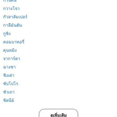
กวนตัน
กวางโจว
กัวลาลัมเปอร์
กาลีมันตัน
กูชิง
คอมบาทอรี่
คุนหมิง
จาการ์ตา
ฉางชา
ชิงเต่า
ซับโปโร
ซัวเถา
ซิดนีย์
ดูเพิ่มเติม