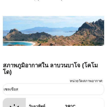
สภาพภูมิอากาศใน ลาบวนบาโจ (โคโม
โด)
หน่วยวัดสภาพอากาศ
:
Weather unit option เซลเซียส Selected
เซลเซียส
keyboard_arrow_down
28°C
วันอาทิตย์