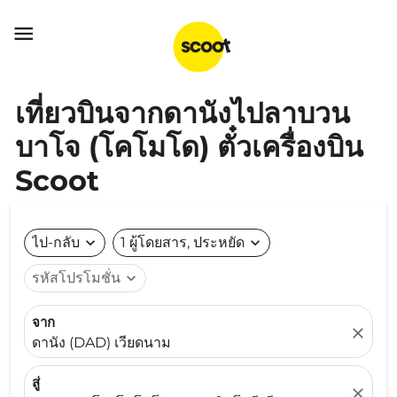

เที่ยวบินจากดานังไปลาบวน
บาโจ (โคโมโด) ตั๋วเครื่องบิน
Scoot
ไป-กลับ
expand_more
1 ผู้โดยสาร, ประหยัด
expand_more
รหัสโปรโมชั่น
expand_more
จาก
close
ดานัง (DAD) เวียดนาม
สู่
close