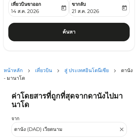
เที่ยวบินขาออก
ขากลับ
today
today
fc-booking-departure-date-aria-label
fc-booking-return-date-ari
14 ส.ค. 2026
21 ส.ค. 2026
ค้นหา
หน้าหลัก
เที่ยวบิน
สู่ ประเทศอินโดนีเซีย
ดานัง
- มานาโด
ค่าโดยสารที่ถูกที่สุดจากดานังไปมา
ลองอัปเดตเส้นทางของคุณ (ต้นทางและ/หรือปลายทาง) หรือเลื
นาโด
จาก
close