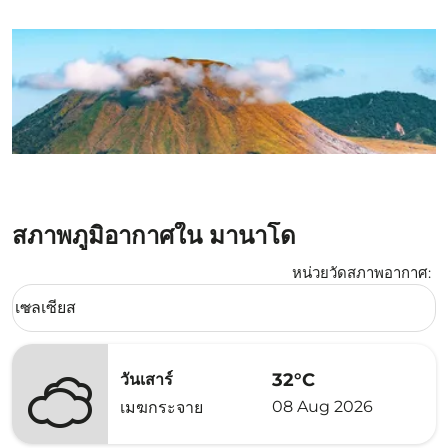
สภาพภูมิอากาศใน มานาโด
หน่วยวัดสภาพอากาศ
:
Weather unit option เซลเซียส Selected
เซลเซียส
keyboard_arrow_down
32°C
วันเสาร์
08 Aug 2026
เมฆกระจาย