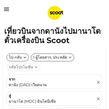

เที่ยวบินจากดานังไปมานาโด
ตั๋วเครื่องบิน Scoot
ไป-กลับ
expand_more
1 ผู้โดยสาร, ประหยัด
expand_more
รหัสโปรโมชั่น
expand_more
จาก
close
ดานัง (DAD) เวียดนาม
สู่
close
มานาโด (MDC) อินโดนีเซีย