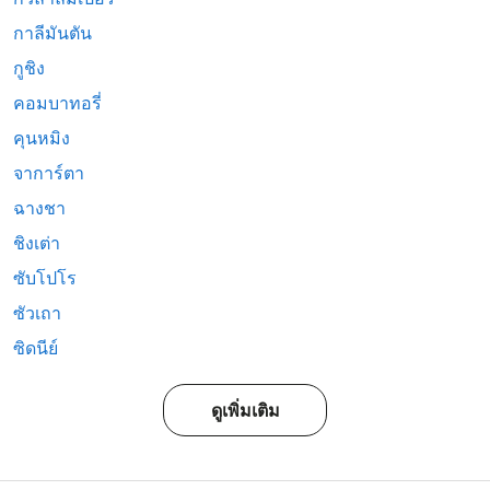
กาลีมันตัน
กูชิง
คอมบาทอรี่
คุนหมิง
จาการ์ตา
ฉางชา
ชิงเต่า
ซับโปโร
ซัวเถา
ซิดนีย์
ดูเพิ่มเติม