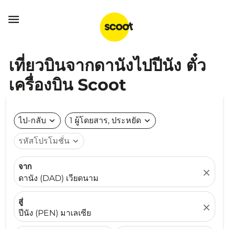

เที่ยวบินจากดานังไปปีนัง ตั๋ว
เครื่องบิน Scoot
ไป-กลับ
expand_more
1 ผู้โดยสาร, ประหยัด
expand_more
รหัสโปรโมชั่น
expand_more
จาก
close
ดานัง (DAD) เวียดนาม
สู่
close
ปีนัง (PEN) มาเลเซีย