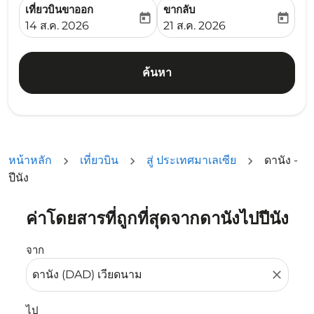
เที่ยวบินขาออก
ขากลับ
today
today
fc-booking-departure-date-aria-label
fc-booking-return-date-ari
14 ส.ค. 2026
21 ส.ค. 2026
ค้นหา
หน้าหลัก
เที่ยวบิน
สู่ ประเทศมาเลเซีย
ดานัง -
ปีนัง
ค่าโดยสารที่ถูกที่สุดจากดานังไปปีนัง
ลองอัปเดตเส้นทางของคุณ (ต้นทางและ/หรือปลายทาง) หรือเลื
จาก
close
ไป