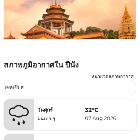
สภาพภูมิอากาศใน ปีนัง
หน่วยวัดสภาพอากาศ
:
Weather unit option เซลเซียส Selected
เซลเซียส
keyboard_arrow_down
32°C
วันศุกร์
07 Aug 2026
ฝนเบา ๆ