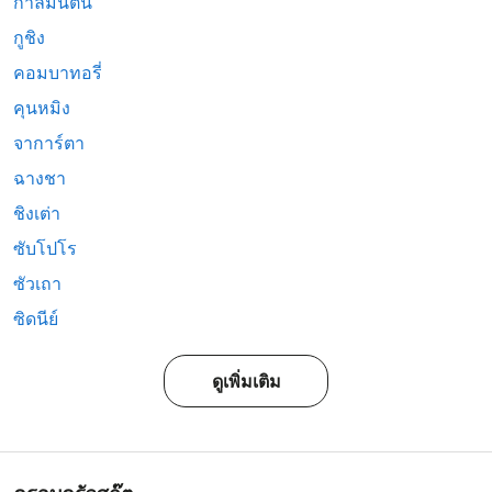
กาลีมันตัน
กูชิง
คอมบาทอรี่
คุนหมิง
จาการ์ตา
ฉางชา
ชิงเต่า
ซับโปโร
ซัวเถา
ซิดนีย์
ดูเพิ่มเติม