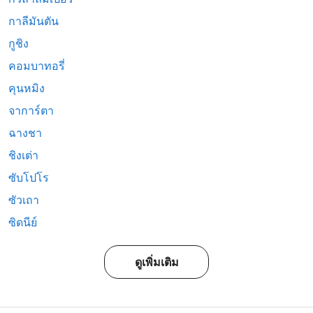
กาลีมันตัน
กูชิง
คอมบาทอรี่
คุนหมิง
จาการ์ตา
ฉางชา
ชิงเต่า
ซับโปโร
ซัวเถา
ซิดนีย์
ดูเพิ่มเติม