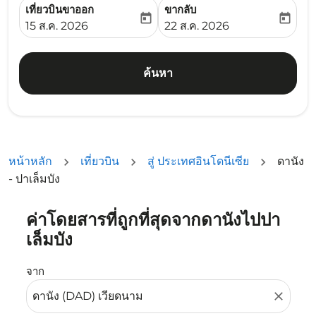
เที่ยวบินขาออก
ขากลับ
today
today
fc-booking-departure-date-aria-label
fc-booking-return-date-ari
15 ส.ค. 2026
22 ส.ค. 2026
ค้นหา
หน้าหลัก
เที่ยวบิน
สู่ ประเทศอินโดนีเซีย
ดานัง
- ปาเล็มบัง
ค่าโดยสารที่ถูกที่สุดจากดานังไปปา
ลองอัปเดตเส้นทางของคุณ (ต้นทางและ/หรือปลายทาง) หรือเลื
เล็มบัง
จาก
close