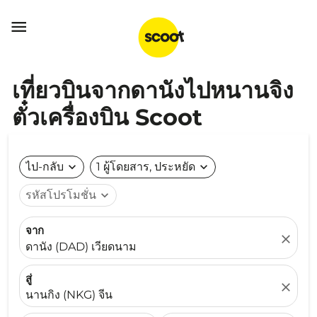

เที่ยวบินจากดานังไปหนานจิง
ตั๋วเครื่องบิน Scoot
ไป-กลับ
expand_more
1 ผู้โดยสาร, ประหยัด
expand_more
รหัสโปรโมชั่น
expand_more
จาก
close
ดานัง (DAD) เวียดนาม
สู่
close
นานกิง (NKG) จีน