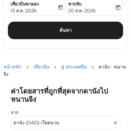
เที่ยวบินขาออก
ขากลับ
today
today
fc-booking-departure-date-aria-label
fc-booking-return-date-ari
13 ส.ค. 2026
20 ส.ค. 2026
ค้นหา
หน้าหลัก
เที่ยวบิน
สู่ ประเทศจีน
ดานัง - หนาน
จิง
ค่าโดยสารที่ถูกที่สุดจากดานังไป
ลองอัปเดตเส้นทางของคุณ (ต้นทางและ/หรือปลายทาง) หรือเลื
หนานจิง
จาก
close