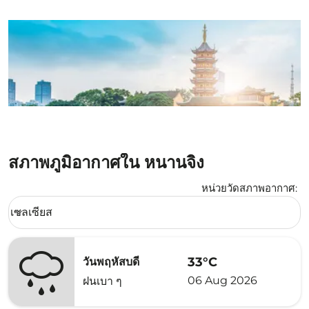
สภาพภูมิอากาศใน หนานจิง
หน่วยวัดสภาพอากาศ
:
Weather unit option เซลเซียส Selected
เซลเซียส
keyboard_arrow_down
33°C
วันพฤหัสบดี
06 Aug 2026
ฝนเบา ๆ