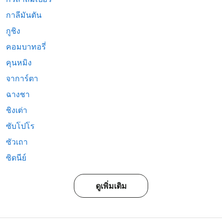
กาลีมันตัน
กูชิง
คอมบาทอรี่
คุนหมิง
จาการ์ตา
ฉางชา
ชิงเต่า
ซับโปโร
ซัวเถา
ซิดนีย์
ดูเพิ่มเติม