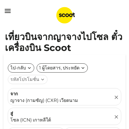

เที่ยวบินจากญาจางไปโซล ตั๋ว
เครื่องบิน Scoot
ไป-กลับ
expand_more
1 ผู้โดยสาร, ประหยัด
expand_more
รหัสโปรโมชั่น
expand_more
จาก
close
ญาจาง (กามซัญ) (CXR) เวียดนาม
สู่
close
โซล (ICN) เกาหลีใต้