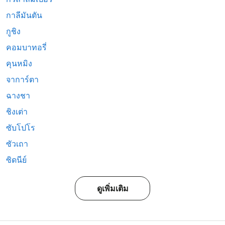
กาลีมันตัน
กูชิง
คอมบาทอรี่
คุนหมิง
จาการ์ตา
ฉางชา
ชิงเต่า
ซับโปโร
ซัวเถา
ซิดนีย์
ดูเพิ่มเติม