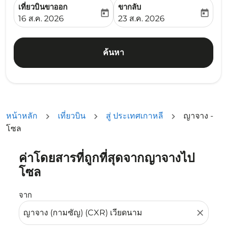
เที่ยวบินขาออก
ขากลับ
today
today
fc-booking-departure-date-aria-label
fc-booking-return-date-ari
16 ส.ค. 2026
23 ส.ค. 2026
ค้นหา
หน้าหลัก
เที่ยวบิน
สู่ ประเทศเกาหลี
ญาจาง -
โซล
ค่าโดยสารที่ถูกที่สุดจากญาจางไป
ลองอัปเดตเส้นทางของคุณ (ต้นทางและ/หรือปลายทาง) หรือเลื
โซล
จาก
close