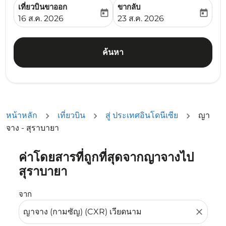
เที่ยวบินขาออก
ขากลับ
today
today
fc-booking-departure-date-aria-label
fc-booking-return-date-ari
16 ส.ค. 2026
23 ส.ค. 2026
ค้นหา
หน้าหลัก
เที่ยวบิน
สู่ ประเทศอินโดนีเซีย
ญา
จาง - สุราบายา
ค่าโดยสารที่ถูกที่สุดจากญาจางไป
ลองอัปเดตเส้นทางของคุณ (ต้นทางและ/หรือปลายทาง) หรือเลื
สุราบายา
จาก
close