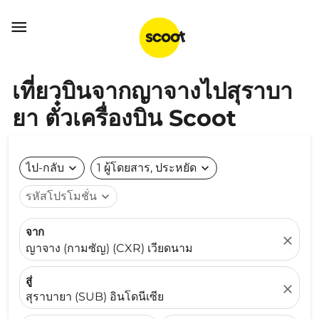

เที่ยวบินจากญาจางไปสุราบา
ยา ตั๋วเครื่องบิน Scoot
ไป-กลับ
expand_more
1 ผู้โดยสาร, ประหยัด
expand_more
รหัสโปรโมชั่น
expand_more
จาก
close
ญาจาง (กามซัญ) (CXR) เวียดนาม
สู่
close
สุราบายา (SUB) อินโดนีเซีย