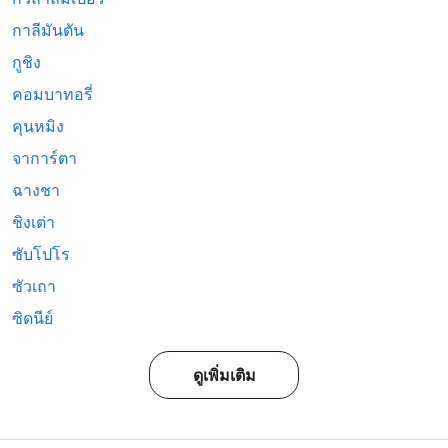
กาลีมันตัน
กูชิง
คอมบาทอรี่
คุนหมิง
จาการ์ตา
ฉางชา
ชิงเต่า
ซับโปโร
ซัวเถา
ซิดนีย์
ดูเพิ่มเติม