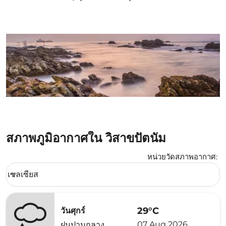
สภาพภูมิอากาศใน วิสาขปัตนัม
หน่วยวัดสภาพอากาศ
:
Weather unit option เซลเซียส Selected
เซลเซียส
keyboard_arrow_down
29°C
วันศุกร์
07 Aug 2026
ฝนปานกลาง