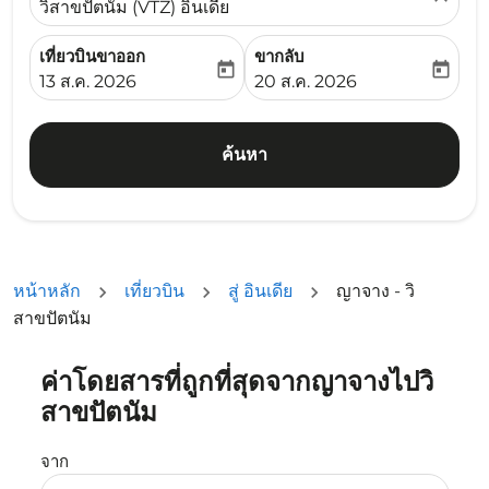
วิสาขปัตนัม (VTZ) อินเดีย
เที่ยวบินขาออก
ขากลับ
today
today
fc-booking-departure-date-aria-label
fc-booking-return-date-ari
13 ส.ค. 2026
20 ส.ค. 2026
ค้นหา
หน้าหลัก
เที่ยวบิน
สู่ อินเดีย
ญาจาง - วิ
สาขปัตนัม
ค่าโดยสารที่ถูกที่สุดจากญาจางไปวิ
ลองอัปเดตเส้นทางของคุณ (ต้นทางและ/หรือปลายทาง) หรือเลื
สาขปัตนัม
จาก