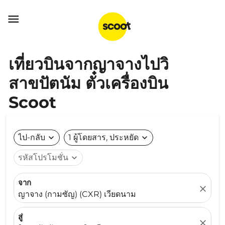

เที่ยวบินจากญาจางไปวิ
สาขปัตนัม ตั๋วเครื่องบิน
Scoot
ไป-กลับ
expand_more
1 ผู้โดยสาร, ประหยัด
expand_more
รหัสโปรโมชั่น
expand_more
จาก
close
ญาจาง (กามซัญ) (CXR) เวียดนาม
สู่
close