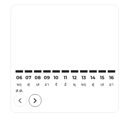
Displaying fares for สิงหาคม-2026
CXR–VTZ: cmp-view-offers-disclaimer. ค้นหาข้อเสนอ
CXR–VTZ: cmp-view-offers-disclaimer. ค้นหาข้อเ
CXR–VTZ: cmp-view-offers-disclaimer. ค้นหา
CXR–VTZ: cmp-view-offers-disclaimer. ค
CXR–VTZ: cmp-view-offers-disclaime
CXR–VTZ: cmp-view-offers-discl
CXR–VTZ: cmp-view-offers-d
CXR–VTZ: cmp-view-off
CXR–VTZ: cmp-view
CXR–VTZ: cmp-
CXR–VTZ: 
CXR–V
C
06
07
08
09
10
11
12
13
14
15
16
17
พฤ
ศุ
เส
อา
จั
อั
พุ
พฤ
ศุ
เส
อา
จั
ส.ค.
chevron_left
chevron_right