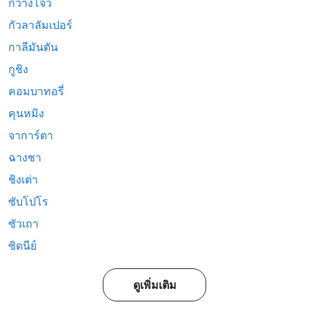
กวางโจว
กัวลาลัมเปอร์
กาลีมันตัน
กูชิง
คอมบาทอรี่
คุนหมิง
จาการ์ตา
ฉางชา
ชิงเต่า
ซับโปโร
ซัวเถา
ซิดนีย์
ดูเพิ่มเติม