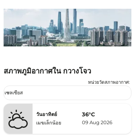
สภาพภูมิอากาศใน กวางโจว
หน่วยวัดสภาพอากาศ
:
Weather unit option เซลเซียส Selected
เซลเซียส
keyboard_arrow_down
36°C
วันอาทิตย์
09 Aug 2026
เมฆเล็กน้อย