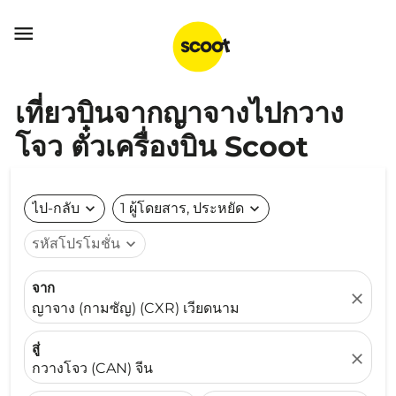

เที่ยวบินจากญาจางไปกวาง
โจว ตั๋วเครื่องบิน Scoot
ไป-กลับ
expand_more
1 ผู้โดยสาร, ประหยัด
expand_more
รหัสโปรโมชั่น
expand_more
จาก
close
ญาจาง (กามซัญ) (CXR) เวียดนาม
สู่
close
กวางโจว (CAN) จีน