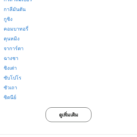
กาลีมันตัน
กูชิง
คอมบาทอรี่
คุนหมิง
จาการ์ตา
ฉางชา
ชิงเต่า
ซับโปโร
ซัวเถา
ซิดนีย์
ดูเพิ่มเติม