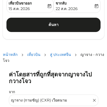
เที่ยวบินขาออก
ขากลับ
today
today
fc-booking-departure-date-aria-label
fc-booking-return-date-ari
15 ส.ค. 2026
22 ส.ค. 2026
ค้นหา
หน้าหลัก
เที่ยวบิน
สู่ ประเทศจีน
ญาจาง - กวาง
โจว
ค่าโดยสารที่ถูกที่สุดจากญาจางไป
ลองอัปเดตเส้นทางของคุณ (ต้นทางและ/หรือปลายทาง) หรือเลื
กวางโจว
จาก
close