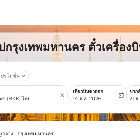
ปกรุงเทพมหานคร ตั๋วเครื่อง
โปรโมชั่น
expand_more
เที่ยวบินขาออก
ขากล
close
today
fc-booking-departure-date-
fc-b
14 ส.ค. 2026
21 ส
ญาจาง - กรุงเทพมหานคร