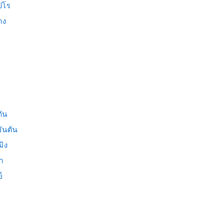
ปโร
าง
ัน
ันตัน
มิง
่า
์