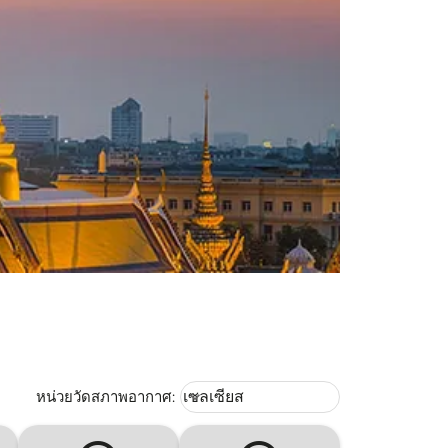
Weather unit option เซลเซียส Selec
หน่วยวัดสภาพอากาศ
:
เซลเซียส
keyboard_arrow_down