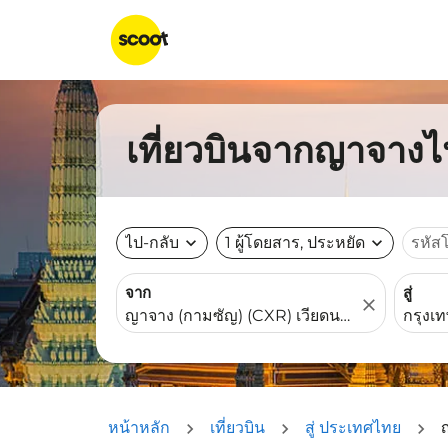
เที่ยวบินจากญาจางไ
ไป-กลับ
expand_more
1 ผู้โดยสาร, ประหยัด
expand_more
รหัส
จาก
สู่
close
หน้าหลัก
เที่ยวบิน
สู่ ประเทศไทย