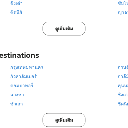
ชิงเต่า
ซับโ
ซิดนีย์
ญาจ
ดูเพิ่มเติม
estinations
กรุงเทพมหานคร
กวนต
กัวลาลัมเปอร์
กาลีม
คอมบาทอรี่
คุนห
ฉางชา
ชิงเต
ซัวเถา
ซิดนีย
ดูเพิ่มเติม