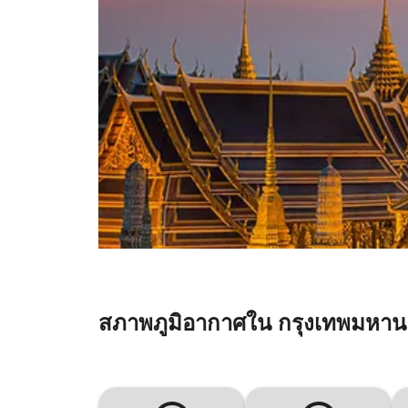
สภาพภูมิอากาศใน กรุงเทพมหา