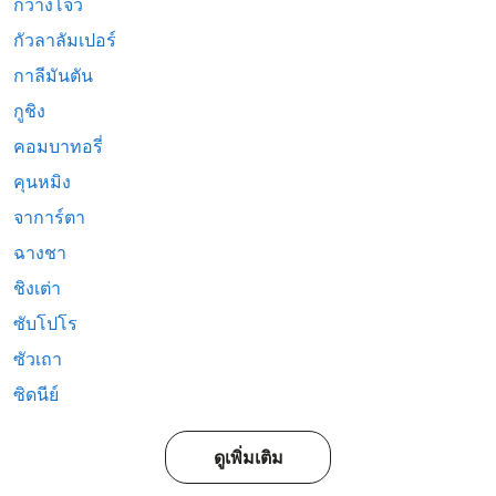
กวางโจว
กัวลาลัมเปอร์
กาลีมันตัน
กูชิง
คอมบาทอรี่
คุนหมิง
จาการ์ตา
ฉางชา
ชิงเต่า
ซับโปโร
ซัวเถา
ซิดนีย์
ดูเพิ่มเติม