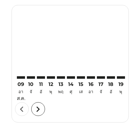
Displaying fares for สิงหาคม-2026
XIY–BKI: cmp-view-offers-disclaimer. ค้นหาข้อเสนอ
XIY–BKI: cmp-view-offers-disclaimer. ค้นหาข้อเส
XIY–BKI: cmp-view-offers-disclaimer. ค้นหาข
XIY–BKI: cmp-view-offers-disclaimer. ค้
XIY–BKI: cmp-view-offers-disclaimer
XIY–BKI: cmp-view-offers-discl
XIY–BKI: cmp-view-offers-d
XIY–BKI: cmp-view-offe
XIY–BKI: cmp-view-
XIY–BKI: cmp-v
XIY–BKI: 
XIY–B
X
09
10
11
12
13
14
15
16
17
18
19
20
อา
จั
อั
พุ
พฤ
ศุ
เส
อา
จั
อั
พุ
พฤ
ส.ค.
chevron_left
chevron_right