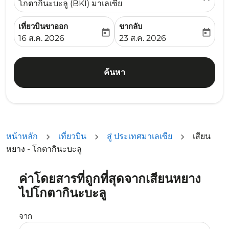
โกตากินะบะลู (BKI) มาเลเซีย
เที่ยวบินขาออก
ขากลับ
today
today
fc-booking-departure-date-aria-label
fc-booking-return-date-ari
16 ส.ค. 2026
23 ส.ค. 2026
ค้นหา
หน้าหลัก
เที่ยวบิน
สู่ ประเทศมาเลเซีย
เสียน
หยาง - โกตากินะบะลู
ค่าโดยสารที่ถูกที่สุดจากเสียนหยาง
ลองอัปเดตเส้นทางของคุณ (ต้นทางและ/หรือปลายทาง) หรือเลื
ไปโกตากินะบะลู
จาก