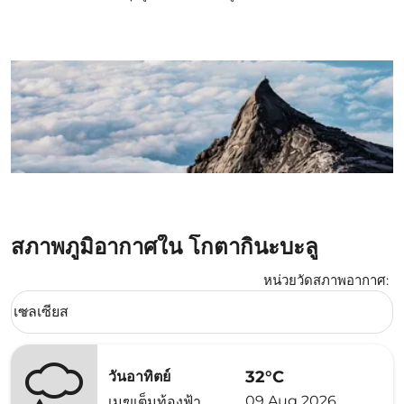
สภาพภูมิอากาศใน โกตากินะบะลู
หน่วยวัดสภาพอากาศ
:
Weather unit option เซลเซียส Selected
เซลเซียส
keyboard_arrow_down
32°C
วันอาทิตย์
09 Aug 2026
เมฆเต็มท้องฟ้า