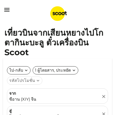

เที่ยวบินจากเสียนหยางไปโก
ตากินะบะลู ตั๋วเครื่องบิน
Scoot
ไป-กลับ
expand_more
1 ผู้โดยสาร, ประหยัด
expand_more
รหัสโปรโมชั่น
expand_more
จาก
close
ซีอาน (XIY) จีน
สู่
close