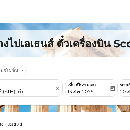
งไปเอเธนส์ ตั๋วเครื่องบิน S
โปรโมชั่น
expand_more
เที่ยวบินขาออก
ขากล
close
today
fc-booking-departure-date-
fc-b
13 ส.ค. 2026
20 ส
ง - เอเธนส์