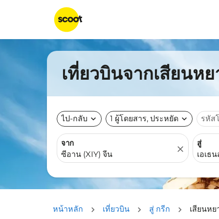
เที่ยวบินจากเสียนหยา
ไป-กลับ
expand_more
1 ผู้โดยสาร, ประหยัด
expand_more
รหัส
จาก
สู่
close
หน้าหลัก
เที่ยวบิน
สู่ กรีก
เสียนหยา