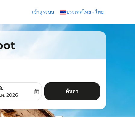
เข้าสู่ระบบ
keyboard_arrow_down
ประเทศไทย
-
ไทย
coot
ับ
ค้นหา
today
aria-label
ooking-return-date-aria-label
.ค. 2026