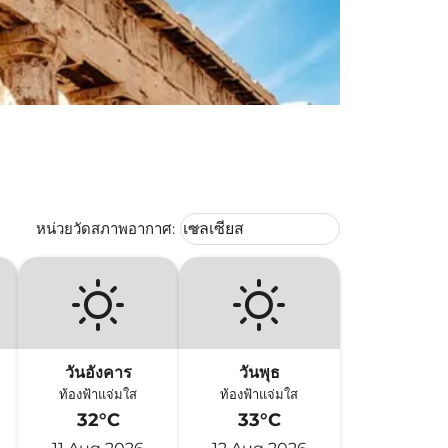
Weather unit option เซลเซียส Selec
หน่วยวัดสภาพอากาศ
:
เซลเซียส
keyboard_arrow_down
วันอังคาร
วันพุธ
ท้องฟ้าแจ่มใส
ท้องฟ้าแจ่มใส
32°C
33°C