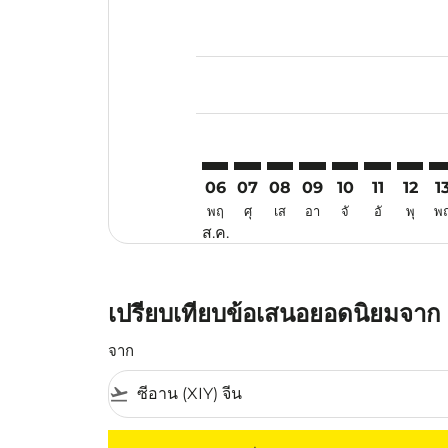
Displaying fares for สิงหาคม-202
XIY–ATH: cmp-view-offers-disclai
XIY–ATH: cmp-view-offers-di
XIY–ATH: cmp-view-offer
XIY–ATH: cmp-view-o
XIY–ATH: cmp-vi
XIY–ATH: c
XIY–AT
XI
06
07
08
09
10
11
12
1
พฤ
ศุ
เส
อา
จั
อั
พุ
พ
ส.ค.
เปรียบเทียบข้อเสนอยอดนิยมจาก 
จาก
flight_takeoff
ไม่มีค่าโดยสารที่ตรงกับเกณฑ์การคัดกรองของค