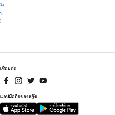
มิง
่า
์
เชื่อมต่อ
แอปมือถือของสกู๊ต