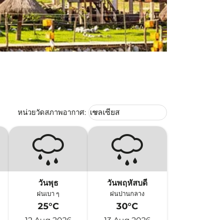
Weather unit option เซลเซียส Selec
หน่วยวัดสภาพอากาศ
:
เซลเซียส
keyboard_arrow_down
วันพุธ
วันพฤหัสบดี
ฝนเบา ๆ
ฝนปานกลาง
25°C
30°C