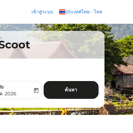
เข้าสู่ระบบ
keyboard_arrow_down
ประเทศไทย
-
ไทย
น Scoot
ับ
ค้นหา
today
aria-label
ooking-return-date-aria-label
.ค. 2026