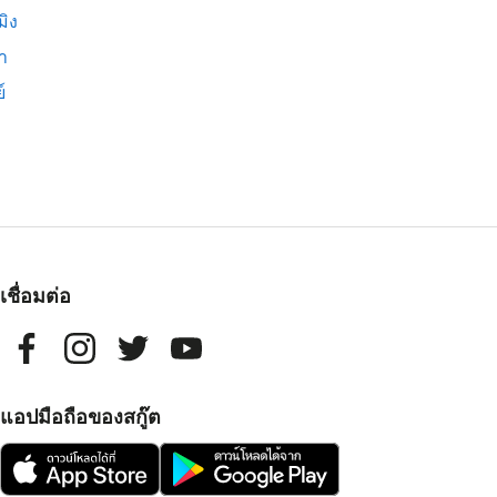
มิง
่า
์
เชื่อมต่อ
แอปมือถือของสกู๊ต