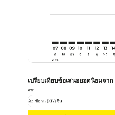
Displaying fares for สิงหาคม-202
XIY–VTE: cmp-view-offers-disclai
XIY–VTE: cmp-view-offers-di
XIY–VTE: cmp-view-offer
XIY–VTE: cmp-view-o
XIY–VTE: cmp-vi
XIY–VTE: cm
XIY–VT
XI
07
08
09
10
11
12
13
1
ศุ
เส
อา
จั
อั
พุ
พฤ
ศุ
ส.ค.
เปรียบเทียบข้อเสนอยอดนิยมจาก เ
จาก
flight_takeoff
ไม่มีค่าโดยสารที่ตรงกับเกณฑ์การคัดกรองของค