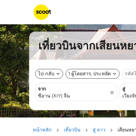
เที่ยวบินจากเสียนหยา
ไป-กลับ
expand_more
1 ผู้โดยสาร, ประหยัด
expand_more
รหัส
จาก
สู่
close
หน้าหลัก
เที่ยวบิน
สู่ ลาว
เสียนหยา