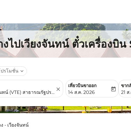
งไปเวียงจันทน์ ตั๋วเครื่องบิ
โปรโมชั่น
expand_more
เที่ยวบินขาออก
ขากล
close
today
fc-booking-departure-date-
fc-b
14 ส.ค. 2026
21 ส
ง - เวียงจันทน์