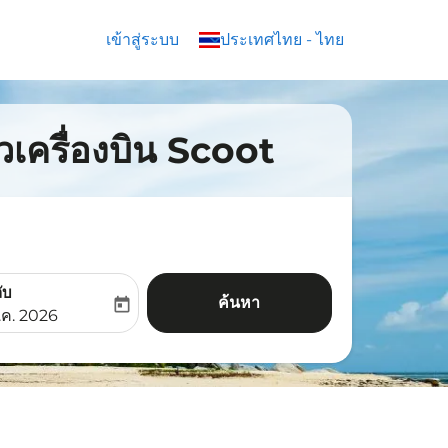
เข้าสู่ระบบ
keyboard_arrow_down
ประเทศไทย
-
ไทย
๋วเครื่องบิน Scoot
ับ
ค้นหา
today
aria-label
ooking-return-date-aria-label
.ค. 2026