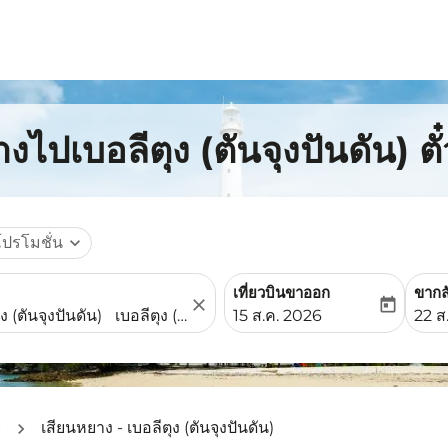
งไปเบอลีตุง (ตันจุงปันดัน) ตั
โปรโมชั่น
expand_more
เที่ยวบินขาออก
ขากล
close
today
fc-booking-departure-date-
fc-b
15 ส.ค. 2026
22 ส
ย
เสียนหยาง - เบอลีตุง (ตันจุงปันดัน)