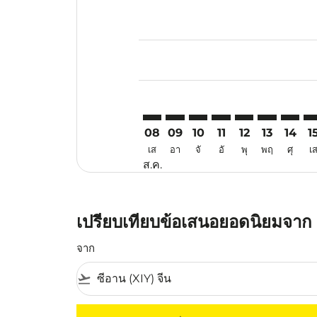
Displaying fares for สิงหาคม-202
XIY–TJQ: cmp-view-offers-disclai
XIY–TJQ: cmp-view-offers-dis
XIY–TJQ: cmp-view-offer
XIY–TJQ: cmp-view-o
XIY–TJQ: cmp-vi
XIY–TJQ: cm
XIY–TJ
XI
08
09
10
11
12
13
14
1
เส
อา
จั
อั
พุ
พฤ
ศุ
เ
ส.ค.
เปรียบเทียบข้อเสนอยอดนิยมจาก เส
จาก
flight_takeoff
ไม่มีค่าโดยสารที่ตรงกับเกณฑ์การคัดกรองของค