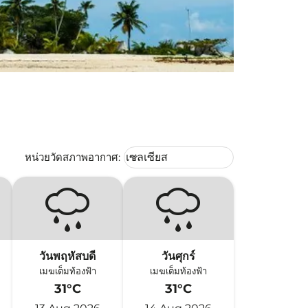
Weather unit option เซลเซียส Selec
หน่วยวัดสภาพอากาศ
:
เซลเซียส
keyboard_arrow_down
วันพฤหัสบดี
วันศุกร์
เมฆเต็มท้องฟ้า
เมฆเต็มท้องฟ้า
31°C
31°C