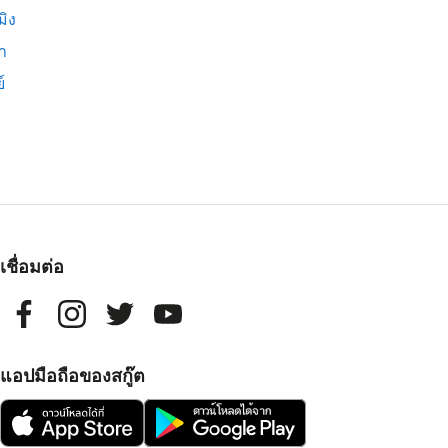
มิง
่า
์
เชื่อมต่อ
แอปมือถือของสกู๊ต