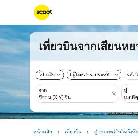
เที่ยวบินจากเสียนหยา
ไป-กลับ
expand_more
1 ผู้โดยสาร, ประหยัด
expand_more
รหัส
จาก
สู่
close
หน้าหลัก
เที่ยวบิน
สู่ ประเทศอินโดนีเซี