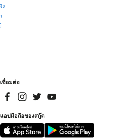
มิง
่า
์
เชื่อมต่อ
แอปมือถือของสกู๊ต