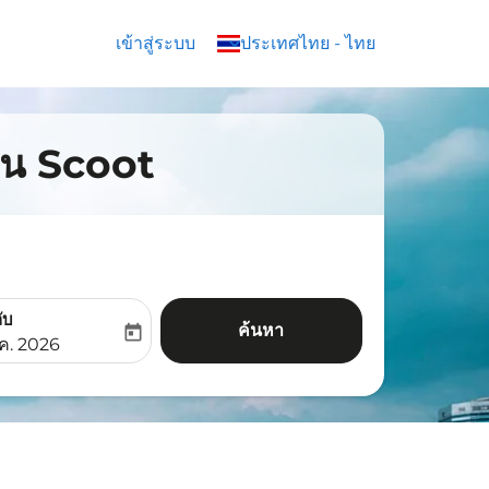
เข้าสู่ระบบ
keyboard_arrow_down
ประเทศไทย
-
ไทย
บิน Scoot
ับ
ค้นหา
today
aria-label
ooking-return-date-aria-label
.ค. 2026