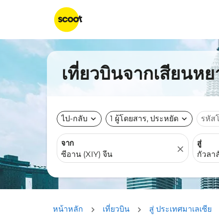
เที่ยวบินจากเสียนหยา
ไป-กลับ
expand_more
1 ผู้โดยสาร, ประหยัด
expand_more
รหัส
จาก
สู่
close
หน้าหลัก
เที่ยวบิน
สู่ ประเทศมาเลเซีย