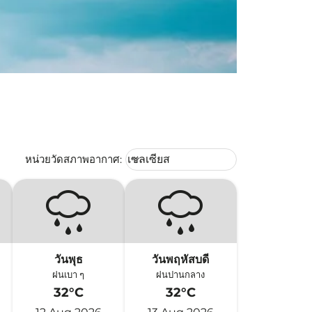
Weather unit option เซลเซียส Selec
หน่วยวัดสภาพอากาศ
:
เซลเซียส
keyboard_arrow_down
วันพุธ
วันพฤหัสบดี
ฝนเบา ๆ
ฝนปานกลาง
32°C
32°C