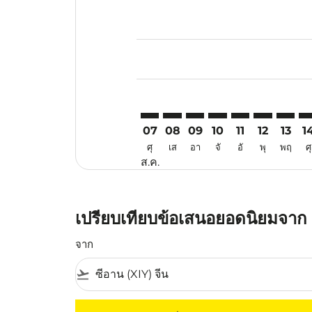
Displaying fares for สิงหาคม-202
XIY–KUL: cmp-view-offers-disclai
XIY–KUL: cmp-view-offers-di
XIY–KUL: cmp-view-offer
XIY–KUL: cmp-view-o
XIY–KUL: cmp-vi
XIY–KUL: c
XIY–KU
XI
07
08
09
10
11
12
13
1
ศุ
เส
อา
จั
อั
พุ
พฤ
ศุ
ส.ค.
เปรียบเทียบข้อเสนอยอดนิยมจาก เ
จาก
flight_takeoff
ไม่มีค่าโดยสารที่ตรงกับเกณฑ์การคัดกรองของค