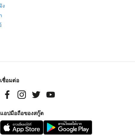
มิง
่า
์
เชื่อมต่อ
แอปมือถือของสกู๊ต