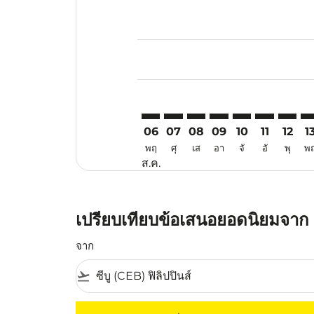
Displaying fares for สิงหาคม-202
CEB–HAK: cmp-view-offers-discla
CEB–HAK: cmp-view-offers-di
CEB–HAK: cmp-view-offer
CEB–HAK: cmp-view-
CEB–HAK: cmp-v
CEB–HAK: c
CEB–HA
CE
06
07
08
09
10
11
12
1
พฤ
ศุ
เส
อา
จั
อั
พุ
พ
ส.ค.
เปรียบเทียบข้อเสนอยอดนิยมจาก ลา
จาก
flight_takeoff
ไม่มีค่าโดยสารที่ตรงกับเกณฑ์การคัดกรองของค