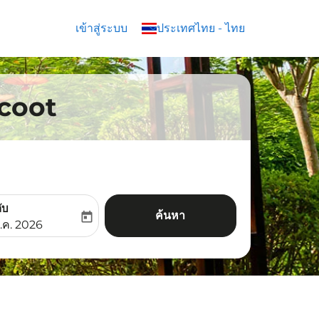
เข้าสู่ระบบ
keyboard_arrow_down
ประเทศไทย
-
ไทย
 Scoot
ับ
ค้นหา
today
aria-label
ooking-return-date-aria-label
.ค. 2026