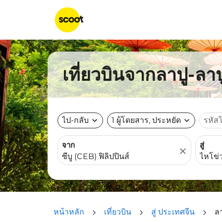
เที่ยวบินจากลาปู-ลาปู
ไป-กลับ
expand_more
1 ผู้โดยสาร, ประหยัด
expand_more
รหัส
จาก
สู่
close
หน้าหลัก
เที่ยวบิน
สู่ ประเทศจีน
ลา