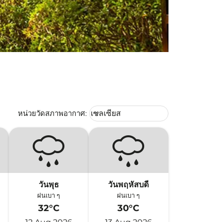
Weather unit option เซลเซียส Selec
หน่วยวัดสภาพอากาศ
:
เซลเซียส
keyboard_arrow_down
วันพุธ
วันพฤหัสบดี
ฝนเบา ๆ
ฝนเบา ๆ
32°C
30°C