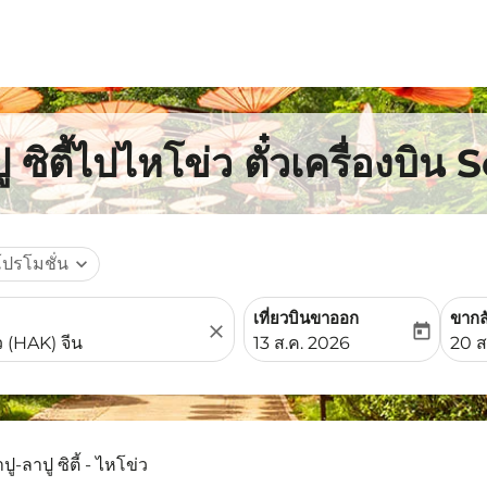
 ซิตี้ไปไหโข่ว ตั๋วเครื่องบิน
โปรโมชั่น
expand_more
เที่ยวบินขาออก
ขากล
close
today
fc-booking-departure-date-
fc-b
13 ส.ค. 2026
20 ส
ปู-ลาปู ซิตี้ - ไหโข่ว