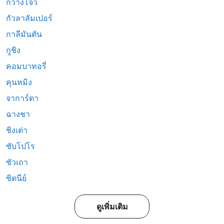
กวางโจว
กัวลาลัมเปอร์
กาลีมันตัน
กูชิง
คอมบาทอรี่
คุนหมิง
จาการ์ตา
ฉางชา
ชิงเต่า
ซับโปโร
ซัวเถา
ซิดนีย์
ดูเพิ่มเติม