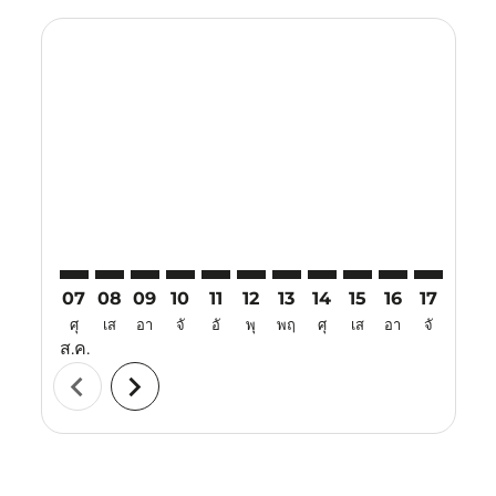
Displaying fares for สิงหาคม-2026
CEB–VTE: cmp-view-offers-disclaimer. ค้นหาข้อเสนอ
CEB–VTE: cmp-view-offers-disclaimer. ค้นหาข้อเ
CEB–VTE: cmp-view-offers-disclaimer. ค้นหา
CEB–VTE: cmp-view-offers-disclaimer. ค
CEB–VTE: cmp-view-offers-disclaime
CEB–VTE: cmp-view-offers-discl
CEB–VTE: cmp-view-offers-d
CEB–VTE: cmp-view-off
CEB–VTE: cmp-view
CEB–VTE: cmp-
CEB–VTE: 
CEB–V
C
07
08
09
10
11
12
13
14
15
16
17
18
ศุ
เส
อา
จั
อั
พุ
พฤ
ศุ
เส
อา
จั
อั
ส.ค.
chevron_left
chevron_right