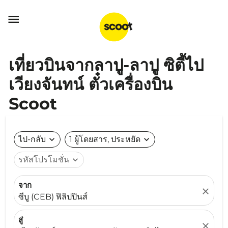

เที่ยวบินจากลาปู-ลาปู ซิตี้ไป
เวียงจันทน์ ตั๋วเครื่องบิน
Scoot
ไป-กลับ
expand_more
1 ผู้โดยสาร, ประหยัด
expand_more
รหัสโปรโมชั่น
expand_more
จาก
close
ซีบู (CEB) ฟิลิปปินส์
สู่
close