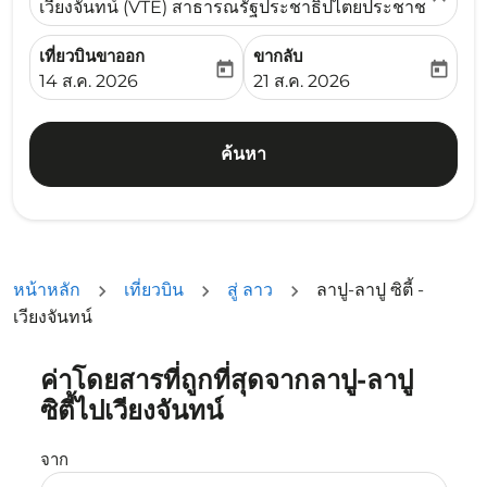
เวียงจันทน์ (VTE) สาธารณรัฐประชาธิปไตยประชาชนลาว
เที่ยวบินขาออก
ขากลับ
today
today
fc-booking-departure-date-aria-label
fc-booking-return-date-ari
14 ส.ค. 2026
21 ส.ค. 2026
ค้นหา
หน้าหลัก
เที่ยวบิน
สู่ ลาว
ลาปู-ลาปู ซิตี้ -
เวียงจันทน์
ค่าโดยสารที่ถูกที่สุดจากลาปู-ลาปู
ลองอัปเดตเส้นทางของคุณ (ต้นทางและ/หรือปลายทาง) หรือเลื
ซิตี้ไปเวียงจันทน์
จาก