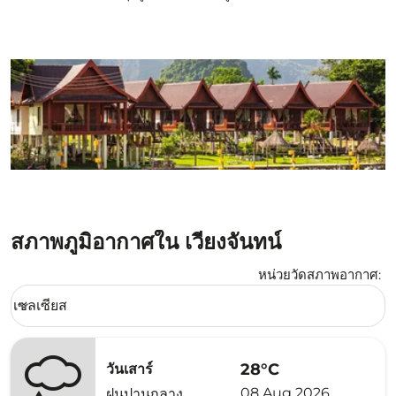
สภาพภูมิอากาศใน เวียงจันทน์
หน่วยวัดสภาพอากาศ
:
Weather unit option เซลเซียส Selected
เซลเซียส
keyboard_arrow_down
28°C
วันเสาร์
08 Aug 2026
ฝนปานกลาง