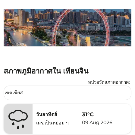
สภาพภูมิอากาศใน เทียนจิน
หน่วยวัดสภาพอากาศ
:
Weather unit option เซลเซียส Selected
เซลเซียส
keyboard_arrow_down
31°C
วันอาทิตย์
09 Aug 2026
เมฆเป็นหย่อม ๆ