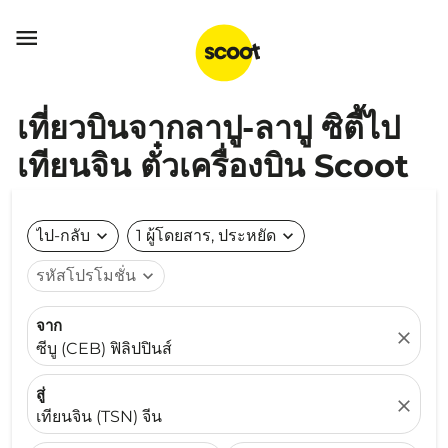

เที่ยวบินจากลาปู-ลาปู ซิตี้ไป
เทียนจิน ตั๋วเครื่องบิน Scoot
ไป-กลับ
expand_more
1 ผู้โดยสาร, ประหยัด
expand_more
รหัสโปรโมชั่น
expand_more
จาก
close
ซีบู (CEB) ฟิลิปปินส์
สู่
close
เทียนจิน (TSN) จีน