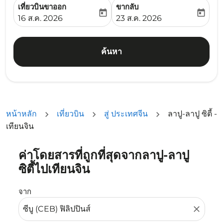
เที่ยวบินขาออก
ขากลับ
today
today
fc-booking-departure-date-aria-label
fc-booking-return-date-ari
16 ส.ค. 2026
23 ส.ค. 2026
ค้นหา
หน้าหลัก
เที่ยวบิน
สู่ ประเทศจีน
ลาปู-ลาปู ซิตี้ -
เทียนจิน
ค่าโดยสารที่ถูกที่สุดจากลาปู-ลาปู
ลองอัปเดตเส้นทางของคุณ (ต้นทางและ/หรือปลายทาง) หรือเลื
ซิตี้ไปเทียนจิน
จาก
close