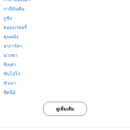
กาลีมันตัน
กูชิง
คอมบาทอรี่
คุนหมิง
จาการ์ตา
ฉางชา
ชิงเต่า
ซับโปโร
ซัวเถา
ซิดนีย์
ดูเพิ่มเติม