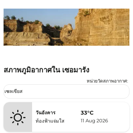
สภาพภูมิอากาศใน เซอมารัง
หน่วยวัดสภาพอากาศ
:
Weather unit option เซลเซียส Selected
เซลเซียส
keyboard_arrow_down
33°C
วันอังคาร
11 Aug 2026
ท้องฟ้าแจ่มใส