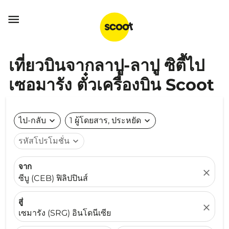

เที่ยวบินจากลาปู-ลาปู ซิตี้ไป
เซอมารัง ตั๋วเครื่องบิน Scoot
ไป-กลับ
expand_more
1 ผู้โดยสาร, ประหยัด
expand_more
รหัสโปรโมชั่น
expand_more
จาก
close
ซีบู (CEB) ฟิลิปปินส์
สู่
close
เซมารัง (SRG) อินโดนีเซีย