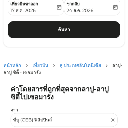
เที่ยวบินขาออก
ขากลับ
today
today
fc-booking-departure-date-aria-label
fc-booking-return-date-ari
17 ส.ค. 2026
24 ส.ค. 2026
ค้นหา
หน้าหลัก
เที่ยวบิน
สู่ ประเทศอินโดนีเซีย
ลาปู-
ลาปู ซิตี้ - เซอมารัง
ค่าโดยสารที่ถูกที่สุดจากลาปู-ลาปู
ลองอัปเดตเส้นทางของคุณ (ต้นทางและ/หรือปลายทาง) หรือเลื
ซิตี้ไปเซอมารัง
จาก
close