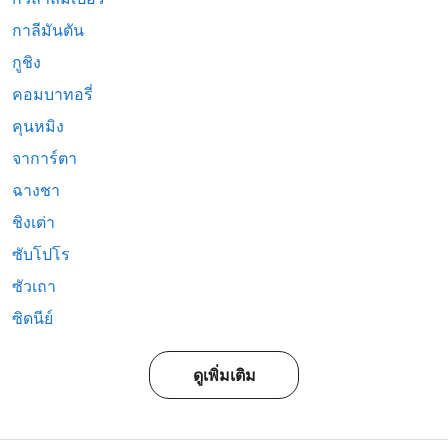
กาลีมันตัน
กูชิง
คอมบาทอรี่
คุนหมิง
จาการ์ตา
ฉางชา
ชิงเต่า
ซับโปโร
ซัวเถา
ซิดนีย์
ดูเพิ่มเติม