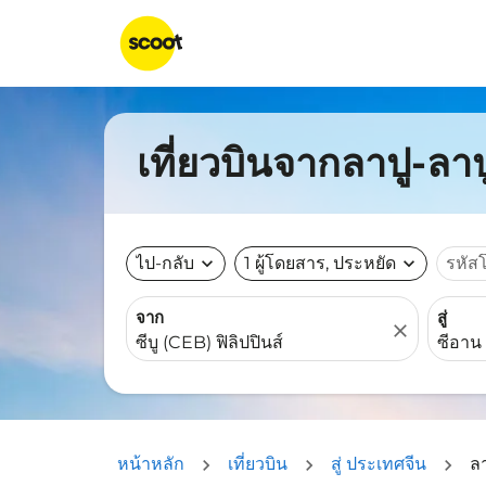
เที่ยวบินจากลาปู-ลาป
ไป-กลับ
expand_more
1 ผู้โดยสาร, ประหยัด
expand_more
รหัส
จาก
สู่
close
หน้าหลัก
เที่ยวบิน
สู่ ประเทศจีน
ลา