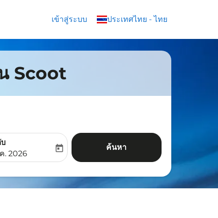
เข้าสู่ระบบ
keyboard_arrow_down
ประเทศไทย
-
ไทย
บิน Scoot
ับ
ค้นหา
today
aria-label
ooking-return-date-aria-label
.ค. 2026