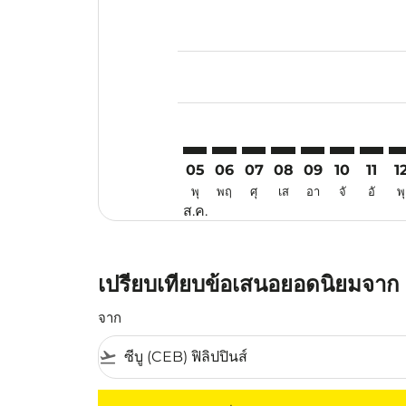
Displaying fares for สิงหาคม-202
CEB–XIY: cmp-view-offers-disclai
CEB–XIY: cmp-view-offers-di
CEB–XIY: cmp-view-offer
CEB–XIY: cmp-view-o
CEB–XIY: cmp-vi
CEB–XIY: c
CEB–XI
CE
05
06
07
08
09
10
11
1
พุ
พฤ
ศุ
เส
อา
จั
อั
พุ
ส.ค.
เปรียบเทียบข้อเสนอยอดนิยมจาก ลา
จาก
flight_takeoff
ไม่มีค่าโดยสารที่ตรงกับเกณฑ์การคัดกรองของค