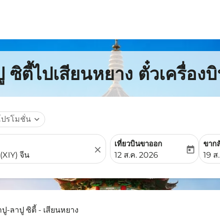
ู ซิตี้ไปเสียนหยาง ตั๋วเครื่อง
โปรโมชั่น
expand_more
เที่ยวบินขาออก
ขากล
close
today
fc-booking-departure-date-
fc-b
12 ส.ค. 2026
19 ส
ปู-ลาปู ซิตี้ - เสียนหยาง