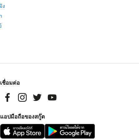
มิง
่า
์
เชื่อมต่อ
แอปมือถือของสกู๊ต