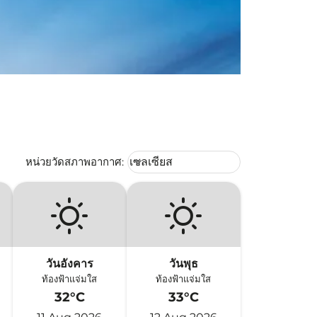
Weather unit option เซลเซียส Selec
หน่วยวัดสภาพอากาศ
:
เซลเซียส
keyboard_arrow_down
วันอังคาร
วันพุธ
ท้องฟ้าแจ่มใส
ท้องฟ้าแจ่มใส
32°C
33°C