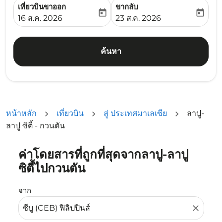
เที่ยวบินขาออก
ขากลับ
today
today
fc-booking-departure-date-aria-label
fc-booking-return-date-ari
16 ส.ค. 2026
23 ส.ค. 2026
ค้นหา
หน้าหลัก
เที่ยวบิน
สู่ ประเทศมาเลเซีย
ลาปู-
ลาปู ซิตี้ - กวนตัน
ค่าโดยสารที่ถูกที่สุดจากลาปู-ลาปู
ลองอัปเดตเส้นทางของคุณ (ต้นทางและ/หรือปลายทาง) หรือเลื
ซิตี้ไปกวนตัน
จาก
close