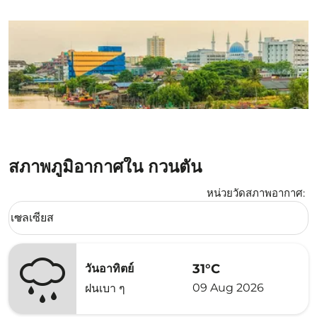
สภาพภูมิอากาศใน กวนตัน
หน่วยวัดสภาพอากาศ
:
Weather unit option เซลเซียส Selected
เซลเซียส
keyboard_arrow_down
31°C
วันอาทิตย์
09 Aug 2026
ฝนเบา ๆ