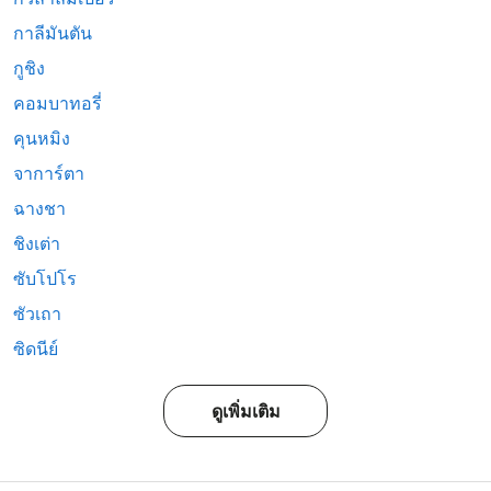
กาลีมันตัน
กูชิง
คอมบาทอรี่
คุนหมิง
จาการ์ตา
ฉางชา
ชิงเต่า
ซับโปโร
ซัวเถา
ซิดนีย์
ดูเพิ่มเติม