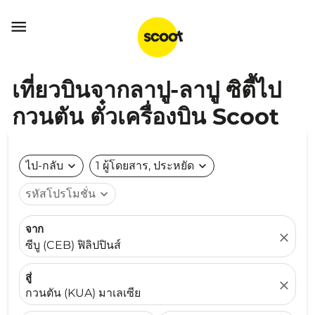

เที่ยวบินจากลาปู-ลาปู ซิตี้ไป
กวนตัน ตั๋วเครื่องบิน Scoot
ไป-กลับ
expand_more
1 ผู้โดยสาร, ประหยัด
expand_more
รหัสโปรโมชั่น
expand_more
จาก
close
ซีบู (CEB) ฟิลิปปินส์
สู่
close
กวนตัน (KUA) มาเลเซีย