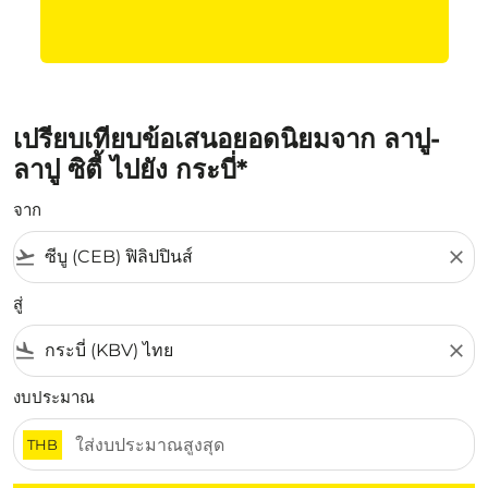
เปรียบเทียบข้อเสนอยอดนิยมจาก ลาปู-
ลาปู ซิตี้ ไปยัง กระบี่*
จาก
flight_takeoff
close
สู่
flight_land
close
งบประมาณ
THB