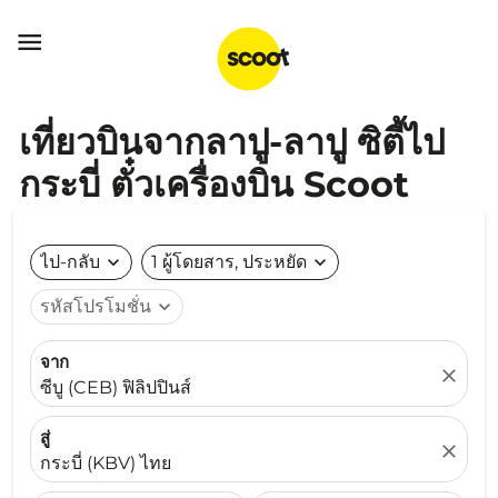

เที่ยวบินจากลาปู-ลาปู ซิตี้ไป
กระบี่ ตั๋วเครื่องบิน Scoot
ไป-กลับ
expand_more
1 ผู้โดยสาร, ประหยัด
expand_more
รหัสโปรโมชั่น
expand_more
จาก
close
ซีบู (CEB) ฟิลิปปินส์
สู่
close
กระบี่ (KBV) ไทย