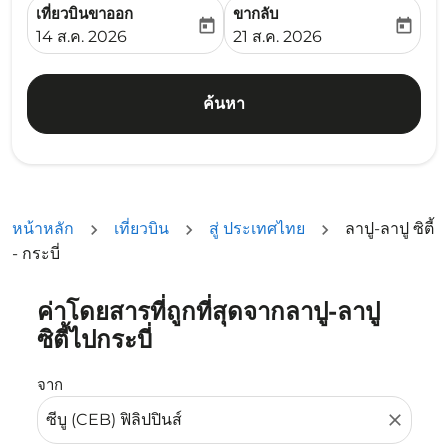
เที่ยวบินขาออก
ขากลับ
today
today
fc-booking-departure-date-aria-label
fc-booking-return-date-ari
14 ส.ค. 2026
21 ส.ค. 2026
ค้นหา
หน้าหลัก
เที่ยวบิน
สู่ ประเทศไทย
ลาปู-ลาปู ซิตี้
- กระบี่
ค่าโดยสารที่ถูกที่สุดจากลาปู-ลาปู
ลองอัปเดตเส้นทางของคุณ (ต้นทางและ/หรือปลายทาง) หรือเลื
ซิตี้ไปกระบี่
จาก
close