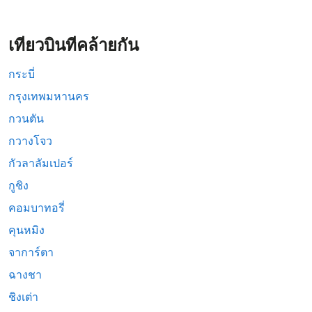
เที่ยวบินที่คล้ายกัน
กระบี่
กรุงเทพมหานคร
กวนตัน
กวางโจว
กัวลาลัมเปอร์
กูชิง
คอมบาทอรี่
คุนหมิง
จาการ์ตา
ฉางชา
ชิงเต่า