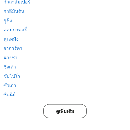
กัวลาลัมเปอร์
กาลีมันตัน
กูชิง
คอมบาทอรี่
คุนหมิง
จาการ์ตา
ฉางชา
ชิงเต่า
ซับโปโร
ซัวเถา
ซิดนีย์
ดูเพิ่มเติม