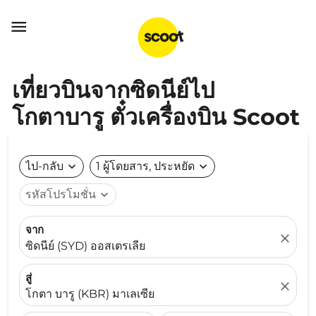

เที่ยวบินจากซิดนีย์ไป
โกตาบารู ตั๋วเครื่องบิน Scoot
ไป-กลับ
expand_more
1 ผู้โดยสาร, ประหยัด
expand_more
รหัสโปรโมชั่น
expand_more
จาก
close
ซิดนีย์ (SYD) ออสเตรเลีย
สู่
close
โกตา บารู (KBR) มาเลเซีย