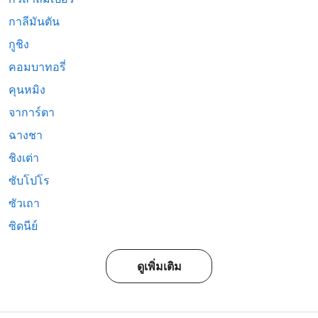
กาลีมันตัน
กูชิง
คอมบาทอรี่
คุนหมิง
จาการ์ตา
ฉางชา
ชิงเต่า
ซับโปโร
ซัวเถา
ซิดนีย์
ดูเพิ่มเติม