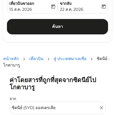
เที่ยวบินขาออก
ขากลับ
today
today
fc-booking-departure-date-aria-label
fc-booking-return-date-ari
15 ส.ค. 2026
22 ส.ค. 2026
ค้นหา
หน้าหลัก
เที่ยวบิน
สู่ ประเทศมาเลเซีย
ซิดนีย์ -
โกตาบารู
ค่าโดยสารที่ถูกที่สุดจากซิดนีย์ไป
ลองอัปเดตเส้นทางของคุณ (ต้นทางและ/หรือปลายทาง) หรือเลื
โกตาบารู
จาก
close