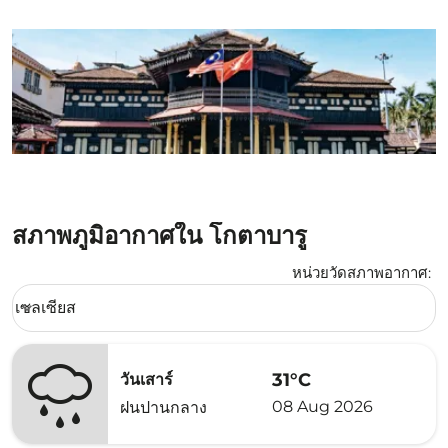
สภาพภูมิอากาศใน โกตาบารู
หน่วยวัดสภาพอากาศ
:
Weather unit option เซลเซียส Selected
เซลเซียส
keyboard_arrow_down
31°C
วันเสาร์
08 Aug 2026
ฝนปานกลาง