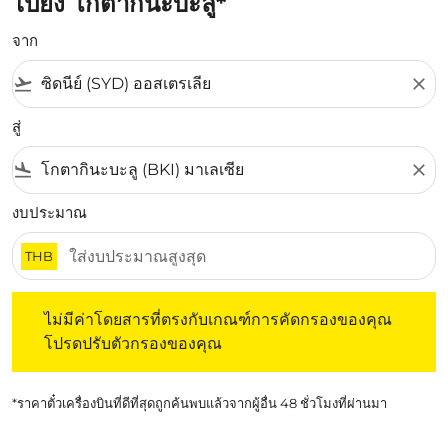
ไปยัง โกตากินะบะลู*
จาก
flight_takeoff
close
สู่
flight_land
close
งบประมาณ
THB
ไม่มีค่าโดยสารที่ตรงกับเกณฑ์การคัดกรองของคุณ โปรดปรับต
ไม่มีค่าโดยสารที่ตรงกับเกณฑ์การคัดกรองของคุณ
โปรดปรับตัวกรองของคุณ
*ราคาตั๋วเครื่องบินที่ดีที่สุดถูกค้นพบแล้วจากผู้อื่น 48 ชั่วโมงที่ผ่านมา