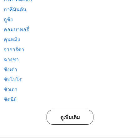
กาลีมันตัน
กูชิง
คอมบาทอรี่
คุนหมิง
จาการ์ตา
ฉางชา
ชิงเต่า
ซับโปโร
ซัวเถา
ซิดนีย์
ดูเพิ่มเติม