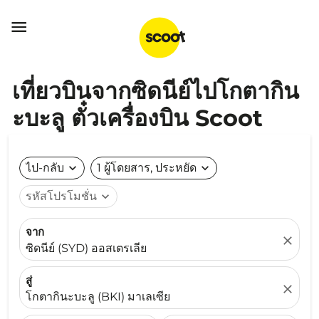

เที่ยวบินจากซิดนีย์ไปโกตากิน
ะบะลู ตั๋วเครื่องบิน Scoot
ไป-กลับ
expand_more
1 ผู้โดยสาร, ประหยัด
expand_more
รหัสโปรโมชั่น
expand_more
จาก
close
ซิดนีย์ (SYD) ออสเตรเลีย
สู่
close
โกตากินะบะลู (BKI) มาเลเซีย