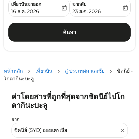
เที่ยวบินขาออก
ขากลับ
today
today
fc-booking-departure-date-aria-label
fc-booking-return-date-ari
16 ส.ค. 2026
23 ส.ค. 2026
ค้นหา
หน้าหลัก
เที่ยวบิน
สู่ ประเทศมาเลเซีย
ซิดนีย์ -
โกตากินะบะลู
ค่าโดยสารที่ถูกที่สุดจากซิดนีย์ไปโก
ลองอัปเดตเส้นทางของคุณ (ต้นทางและ/หรือปลายทาง) หรือเลื
ตากินะบะลู
จาก
close