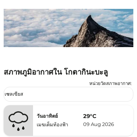
สภาพภูมิอากาศใน โกตากินะบะลู
หน่วยวัดสภาพอากาศ
:
Weather unit option เซลเซียส Selected
เซลเซียส
keyboard_arrow_down
29°C
วันอาทิตย์
09 Aug 2026
เมฆเต็มท้องฟ้า