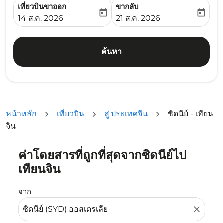
เที่ยวบินขาออก
ขากลับ
today
today
fc-booking-departure-date-aria-label
fc-booking-return-date-ari
14 ส.ค. 2026
21 ส.ค. 2026
ค้นหา
หน้าหลัก
เที่ยวบิน
สู่ ประเทศจีน
ซิดนีย์ - เทียน
จิน
ค่าโดยสารที่ถูกที่สุดจากซิดนีย์ไป
ลองอัปเดตเส้นทางของคุณ (ต้นทางและ/หรือปลายทาง) หรือเลื
เทียนจิน
จาก
close