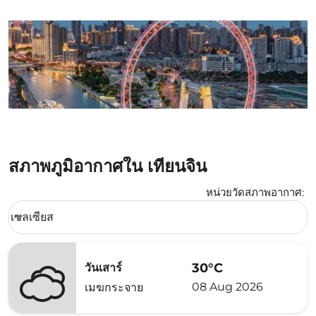
สภาพภูมิอากาศใน เทียนจิน
หน่วยวัดสภาพอากาศ
:
Weather unit option เซลเซียส Selected
เซลเซียส
keyboard_arrow_down
30°C
วันเสาร์
08 Aug 2026
เมฆกระจาย