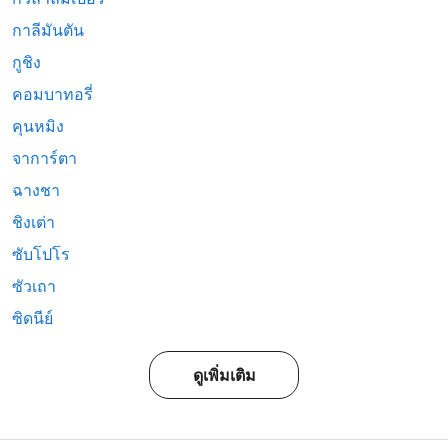
กาลีมันตัน
กูชิง
คอมบาทอรี่
คุนหมิง
จาการ์ตา
ฉางชา
ชิงเต่า
ซับโปโร
ซัวเถา
ซิดนีย์
ดูเพิ่มเติม