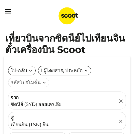

เที่ยวบินจากซิดนีย์ไปเทียนจิน
ตั๋วเครื่องบิน Scoot
ไป-กลับ
expand_more
1 ผู้โดยสาร, ประหยัด
expand_more
รหัสโปรโมชั่น
expand_more
จาก
close
ซิดนีย์ (SYD) ออสเตรเลีย
สู่
close
เทียนจิน (TSN) จีน