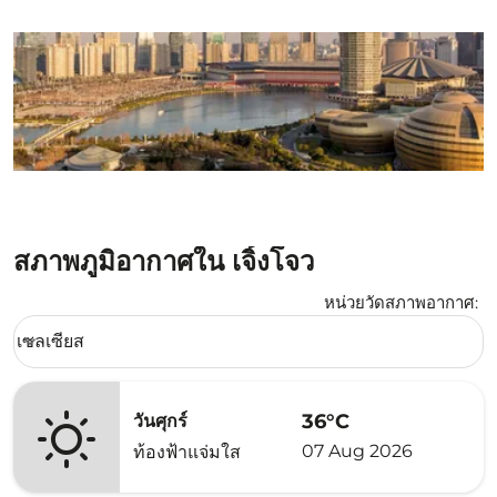
สภาพภูมิอากาศใน เจิ้งโจว
หน่วยวัดสภาพอากาศ
:
Weather unit option เซลเซียส Selected
เซลเซียส
keyboard_arrow_down
36°C
วันศุกร์
07 Aug 2026
ท้องฟ้าแจ่มใส