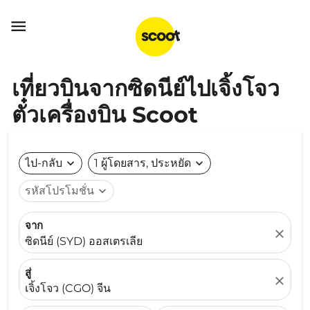

เที่ยวบินจากซิดนีย์ไปเจิ้งโจว
ตั๋วเครื่องบิน Scoot
ไป-กลับ
expand_more
1 ผู้โดยสาร, ประหยัด
expand_more
รหัสโปรโมชั่น
expand_more
จาก
close
ซิดนีย์ (SYD) ออสเตรเลีย
สู่
close
เจิ้งโจว (CGO) จีน