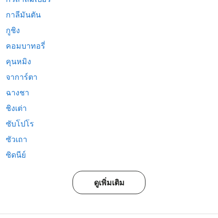
กาลีมันตัน
กูชิง
คอมบาทอรี่
คุนหมิง
จาการ์ตา
ฉางชา
ชิงเต่า
ซับโปโร
ซัวเถา
ซิดนีย์
ดูเพิ่มเติม