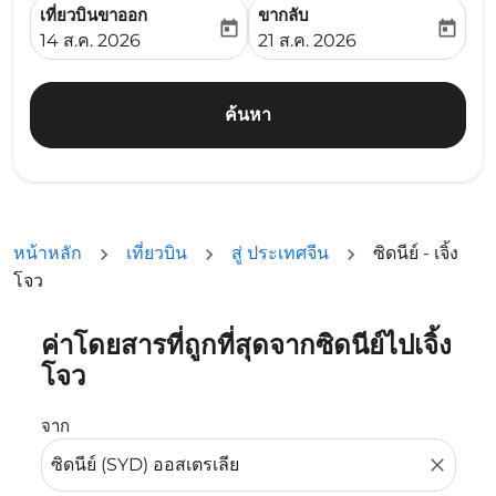
เที่ยวบินขาออก
ขากลับ
today
today
fc-booking-departure-date-aria-label
fc-booking-return-date-ari
14 ส.ค. 2026
21 ส.ค. 2026
ค้นหา
หน้าหลัก
เที่ยวบิน
สู่ ประเทศจีน
ซิดนีย์ - เจิ้ง
โจว
ค่าโดยสารที่ถูกที่สุดจากซิดนีย์ไปเจิ้ง
ลองอัปเดตเส้นทางของคุณ (ต้นทางและ/หรือปลายทาง) หรือเลื
โจว
จาก
close