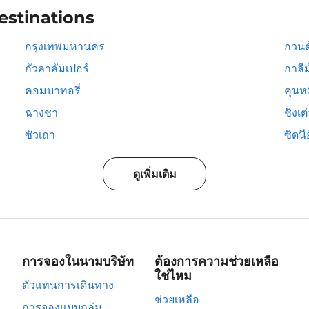
estinations
กรุงเทพมหานคร
กวนต
กัวลาลัมเปอร์
กาลีม
คอมบาทอรี่
คุนห
ฉางชา
ชิงเต
ซัวเถา
ซิดนีย
ดูเพิ่มเติม
การจองในนามบริษัท
ต้องการความช่วยเหลือ
ใช่ไหม
ตัวแทนการเดินทาง
ช่วยเหลือ
การจองแบบกลุ่ม