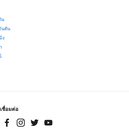
ัน
ันตัน
มิง
่า
์
เชื่อมต่อ