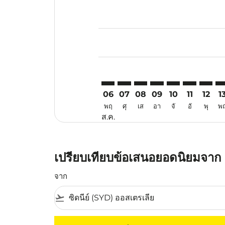
Displaying fares for สิงหาคม-202
SYD–USM: cmp-view-offers-discl
SYD–USM: cmp-view-offers-d
SYD–USM: cmp-view-offe
SYD–USM: cmp-view-
SYD–USM: cmp-v
SYD–USM: c
SYD–US
SY
06
07
08
09
10
11
12
1
พฤ
ศุ
เส
อา
จั
อั
พุ
พ
ส.ค.
เปรียบเทียบข้อเสนอยอดนิยมจาก ซ
จาก
flight_takeoff
ไม่มีค่าโดยสารที่ตรงกับเกณฑ์การคัดกรองของค