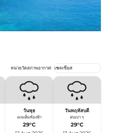
Weather unit option เซลเซียส Selec
หน่วยวัดสภาพอากาศ
:
เซลเซียส
keyboard_arrow_down
วันพุธ
วันพฤหัสบดี
เมฆเต็มท้องฟ้า
ฝนเบา ๆ
29°C
29°C