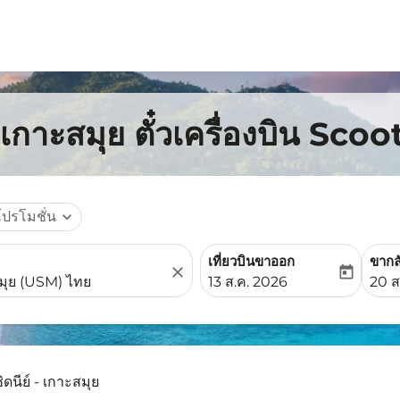
ปเกาะสมุย ตั๋วเครื่องบิน Scoo
โปรโมชั่น
expand_more
เที่ยวบินขาออก
ขากล
close
today
fc-booking-departure-date-
fc-b
13 ส.ค. 2026
20 ส
ิดนีย์ - เกาะสมุย