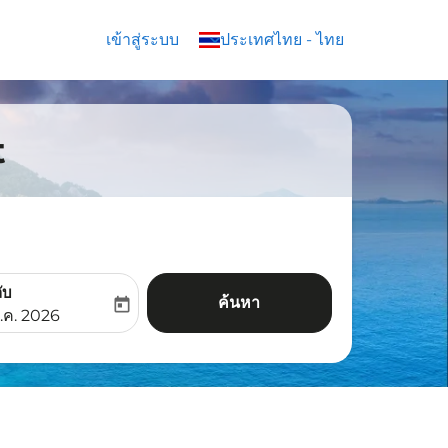
เข้าสู่ระบบ
keyboard_arrow_down
ประเทศไทย
-
ไทย
t
ับ
ค้นหา
today
aria-label
ooking-return-date-aria-label
.ค. 2026