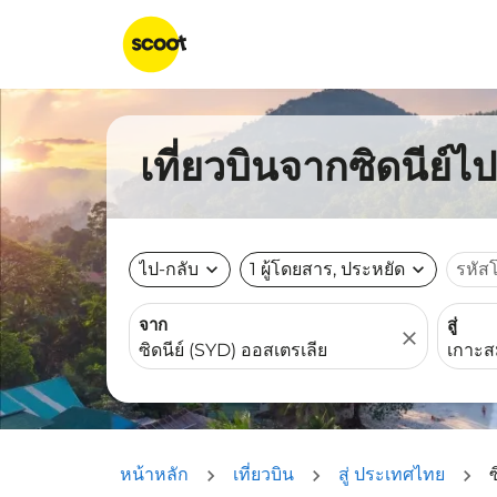
เที่ยวบินจากซิดนีย์ไ
ไป-กลับ
expand_more
1 ผู้โดยสาร, ประหยัด
expand_more
รหัส
จาก
สู่
close
หน้าหลัก
เที่ยวบิน
สู่ ประเทศไทย
ซ