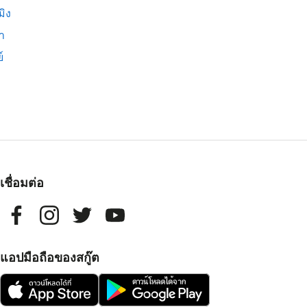
มิง
่า
์
เชื่อมต่อ
แอปมือถือของสกู๊ต