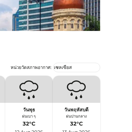
Weather unit option เซลเซียส Selec
หน่วยวัดสภาพอากาศ
:
เซลเซียส
keyboard_arrow_down
วันพุธ
วันพฤหัสบดี
ฝนเบา ๆ
ฝนปานกลาง
32°C
32°C