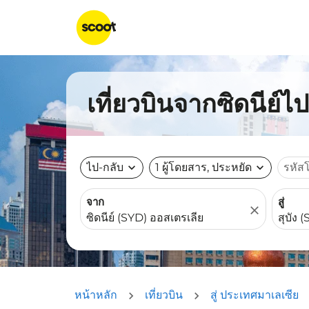
เที่ยวบินจากซิดนีย์ไป
ไป-กลับ
expand_more
1 ผู้โดยสาร, ประหยัด
expand_more
รหัส
จาก
สู่
close
หน้าหลัก
เที่ยวบิน
สู่ ประเทศมาเลเซีย