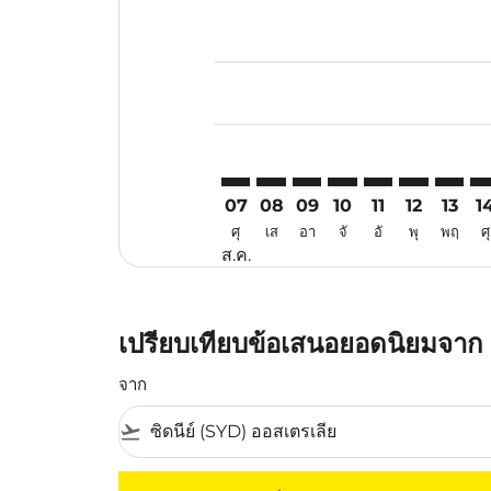
Displaying fares for สิงหาคม-202
SYD–SZB: cmp-view-offers-discla
SYD–SZB: cmp-view-offers-di
SYD–SZB: cmp-view-offer
SYD–SZB: cmp-view-o
SYD–SZB: cmp-v
SYD–SZB: c
SYD–SZ
SY
07
08
09
10
11
12
13
1
ศุ
เส
อา
จั
อั
พุ
พฤ
ศุ
ส.ค.
เปรียบเทียบข้อเสนอยอดนิยมจาก ซิ
จาก
flight_takeoff
ไม่มีค่าโดยสารที่ตรงกับเกณฑ์การคัดกรองของค