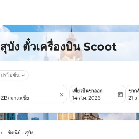
สุบัง ตั๋วเครื่องบิน Scoot
โปรโมชั่น
expand_more
เที่ยวบินขาออก
ขากล
close
today
fc-booking-departure-date-
fc-b
14 ส.ค. 2026
21 ส
ซิดนีย์ - สุบัง