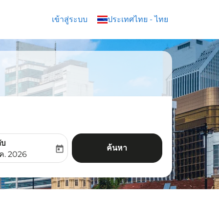
เข้าสู่ระบบ
keyboard_arrow_down
ประเทศไทย
-
ไทย
ับ
ค้นหา
today
aria-label
ooking-return-date-aria-label
.ค. 2026