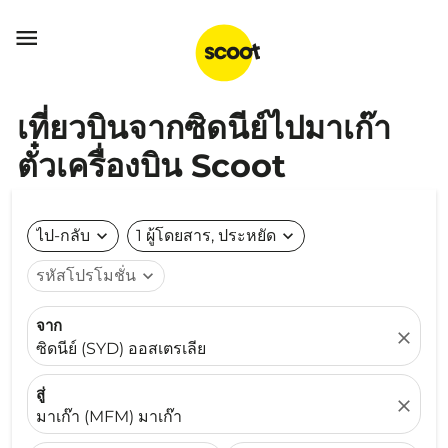

เที่ยวบินจากซิดนีย์ไปมาเก๊า
ตั๋วเครื่องบิน Scoot
ไป-กลับ
expand_more
1 ผู้โดยสาร, ประหยัด
expand_more
รหัสโปรโมชั่น
expand_more
จาก
close
ซิดนีย์ (SYD) ออสเตรเลีย
สู่
close
มาเก๊า (MFM) มาเก๊า