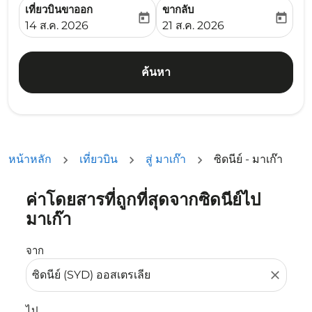
เที่ยวบินขาออก
ขากลับ
today
today
fc-booking-departure-date-aria-label
fc-booking-return-date-ari
14 ส.ค. 2026
21 ส.ค. 2026
ค้นหา
หน้าหลัก
เที่ยวบิน
สู่ มาเก๊า
ซิดนีย์ - มาเก๊า
ค่าโดยสารที่ถูกที่สุดจากซิดนีย์ไป
ลองอัปเดตเส้นทางของคุณ (ต้นทางและ/หรือปลายทาง) หรือเลื
มาเก๊า
จาก
close
ไป