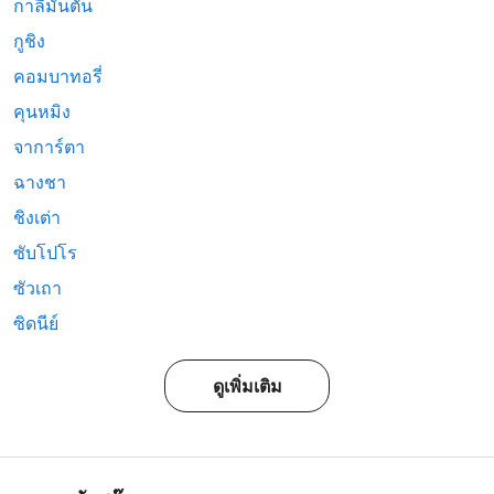
กาลีมันตัน
กูชิง
คอมบาทอรี่
คุนหมิง
จาการ์ตา
ฉางชา
ชิงเต่า
ซับโปโร
ซัวเถา
ซิดนีย์
ดูเพิ่มเติม