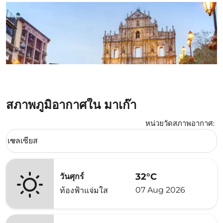
สภาพภูมิอากาศใน มาเก๊า
หน่วยวัดสภาพอากาศ
:
Weather unit option เซลเซียส Selected
เซลเซียส
keyboard_arrow_down
32°C
วันศุกร์
07 Aug 2026
ท้องฟ้าแจ่มใส