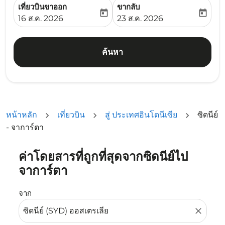
เที่ยวบินขาออก
ขากลับ
today
today
fc-booking-departure-date-aria-label
fc-booking-return-date-ari
16 ส.ค. 2026
23 ส.ค. 2026
ค้นหา
หน้าหลัก
เที่ยวบิน
สู่ ประเทศอินโดนีเซีย
ซิดนีย์
- จาการ์ตา
ค่าโดยสารที่ถูกที่สุดจากซิดนีย์ไป
ลองอัปเดตเส้นทางของคุณ (ต้นทางและ/หรือปลายทาง) หรือเลื
จาการ์ตา
จาก
close