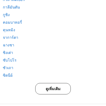
กาลีมันตัน
กูชิง
คอมบาทอรี่
คุนหมิง
จาการ์ตา
ฉางชา
ชิงเต่า
ซับโปโร
ซัวเถา
ซิดนีย์
ดูเพิ่มเติม