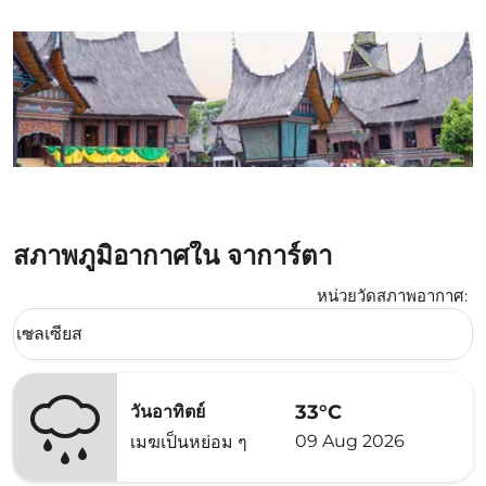
สภาพภูมิอากาศใน จาการ์ตา
หน่วยวัดสภาพอากาศ
:
Weather unit option เซลเซียส Selected
เซลเซียส
keyboard_arrow_down
33°C
วันอาทิตย์
09 Aug 2026
เมฆเป็นหย่อม ๆ