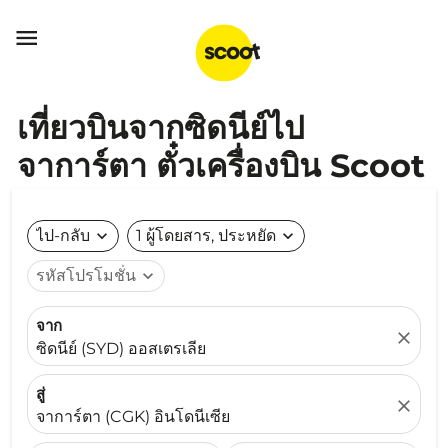

เที่ยวบินจากซิดนีย์ไป
จาการ์ตา ตั๋วเครื่องบิน Scoot
ไป-กลับ
expand_more
1 ผู้โดยสาร, ประหยัด
expand_more
รหัสโปรโมชั่น
expand_more
จาก
close
ซิดนีย์ (SYD) ออสเตรเลีย
สู่
close
จาการ์ตา (CGK) อินโดนีเซีย