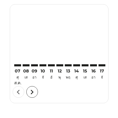
Displaying fares for สิงหาคม-2026
SYD–CRK: cmp-view-offers-disclaimer. ค้นหาข้อเสนอ
SYD–CRK: cmp-view-offers-disclaimer. ค้นหาข้อเ
SYD–CRK: cmp-view-offers-disclaimer. ค้นหา
SYD–CRK: cmp-view-offers-disclaimer. ค
SYD–CRK: cmp-view-offers-disclaime
SYD–CRK: cmp-view-offers-disc
SYD–CRK: cmp-view-offers-
SYD–CRK: cmp-view-off
SYD–CRK: cmp-view
SYD–CRK: cmp-
SYD–CRK: 
SYD–C
S
07
08
09
10
11
12
13
14
15
16
17
18
ศุ
เส
อา
จั
อั
พุ
พฤ
ศุ
เส
อา
จั
อั
ส.ค.
chevron_left
chevron_right