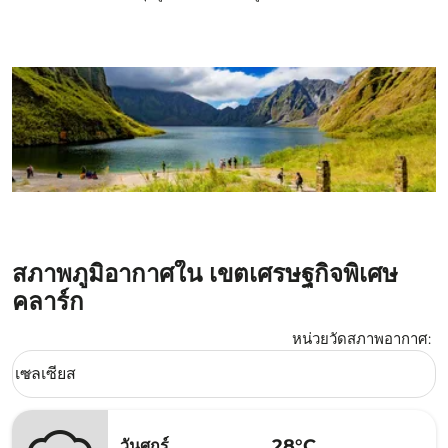
สภาพภูมิอากาศใน เขตเศรษฐกิจพิเศษ
คลาร์ก
หน่วยวัดสภาพอากาศ
:
Weather unit option เซลเซียส Selected
เซลเซียส
keyboard_arrow_down
28°C
วันศุกร์