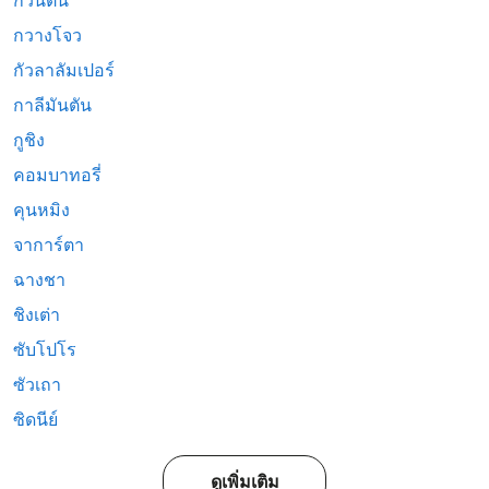
กวนตัน
กวางโจว
กัวลาลัมเปอร์
กาลีมันตัน
กูชิง
คอมบาทอรี่
คุนหมิง
จาการ์ตา
ฉางชา
ชิงเต่า
ซับโปโร
ซัวเถา
ซิดนีย์
ดูเพิ่มเติม