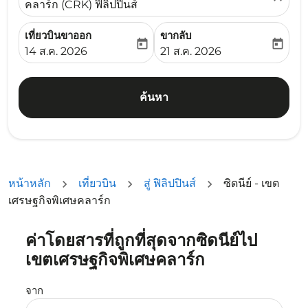
คลาร์ก (CRK) ฟิลิปปินส์
เที่ยวบินขาออก
ขากลับ
today
today
fc-booking-departure-date-aria-label
fc-booking-return-date-ari
14 ส.ค. 2026
21 ส.ค. 2026
ค้นหา
หน้าหลัก
เที่ยวบิน
สู่ ฟิลิปปินส์
ซิดนีย์ - เขต
เศรษฐกิจพิเศษคลาร์ก
ค่าโดยสารที่ถูกที่สุดจากซิดนีย์ไป
ลองอัปเดตเส้นทางของคุณ (ต้นทางและ/หรือปลายทาง) หรือเลื
เขตเศรษฐกิจพิเศษคลาร์ก
จาก