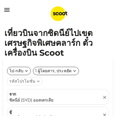

เที่ยวบินจากซิดนีย์ไปเขต
เศรษฐกิจพิเศษคลาร์ก ตั๋ว
เครื่องบิน Scoot
ไป-กลับ
expand_more
1 ผู้โดยสาร, ประหยัด
expand_more
รหัสโปรโมชั่น
expand_more
จาก
close
ซิดนีย์ (SYD) ออสเตรเลีย
สู่
close