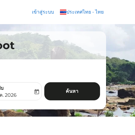
เข้าสู่ระบบ
keyboard_arrow_down
ประเทศไทย
-
ไทย
coot
ับ
ค้นหา
today
aria-label
ooking-return-date-aria-label
.ค. 2026