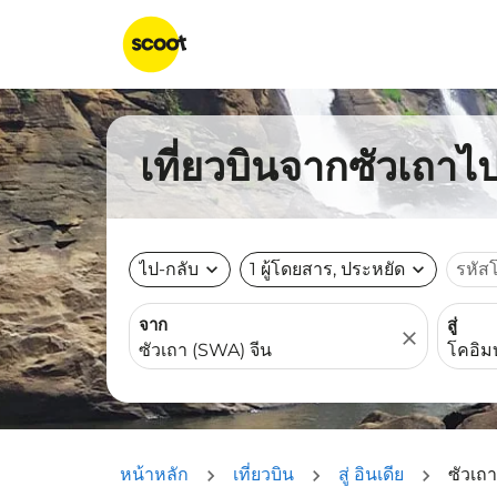
เที่ยวบินจากซัวเถาไป
ไป-กลับ
expand_more
1 ผู้โดยสาร, ประหยัด
expand_more
รหัส
จาก
สู่
close
หน้าหลัก
เที่ยวบิน
สู่ อินเดีย
ซัวเถา