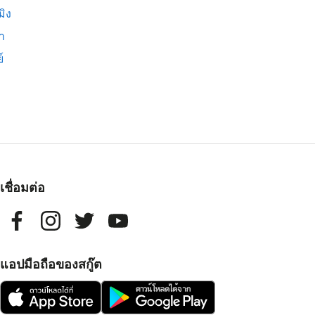
มิง
่า
์
เชื่อมต่อ
แอปมือถือของสกู๊ต