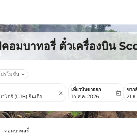
คอมบาทอรี่ ตั๋วเครื่องบิน S
โปรโมชั่น
expand_more
เที่ยวบินขาออก
ขากล
close
today
fc-booking-departure-date-
fc-b
14 ส.ค. 2026
21 ส
 - คอมบาทอรี่