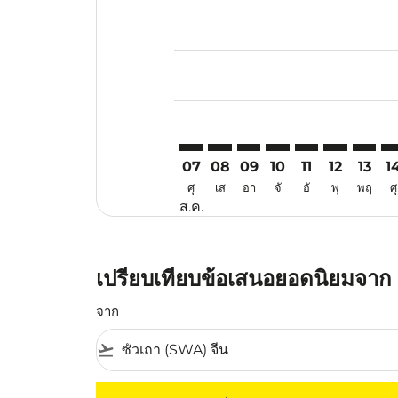
Displaying fares for สิงหาคม-202
SWA–CJB: cmp-view-offers-discla
SWA–CJB: cmp-view-offers-di
SWA–CJB: cmp-view-offer
SWA–CJB: cmp-view-o
SWA–CJB: cmp-vi
SWA–CJB: c
SWA–CJ
SW
07
08
09
10
11
12
13
1
ศุ
เส
อา
จั
อั
พุ
พฤ
ศุ
ส.ค.
เปรียบเทียบข้อเสนอยอดนิยมจาก ซ
จาก
flight_takeoff
ไม่มีค่าโดยสารที่ตรงกับเกณฑ์การคัดกรองของค