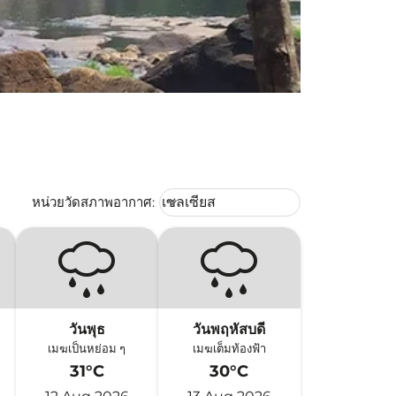
Weather unit option เซลเซียส Selec
หน่วยวัดสภาพอากาศ
:
เซลเซียส
keyboard_arrow_down
วันพุธ
วันพฤหัสบดี
เมฆเป็นหย่อม ๆ
เมฆเต็มท้องฟ้า
31°C
30°C