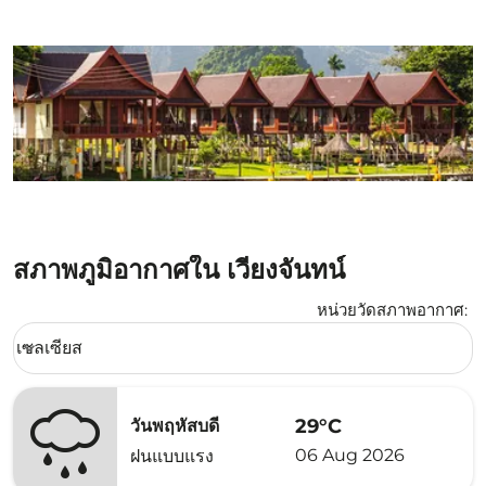
สภาพภูมิอากาศใน เวียงจันทน์
หน่วยวัดสภาพอากาศ
:
Weather unit option เซลเซียส Selected
เซลเซียส
keyboard_arrow_down
29°C
วันพฤหัสบดี
06 Aug 2026
ฝนแบบแรง