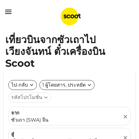

เที่ยวบินจากซัวเถาไป
เวียงจันทน์ ตั๋วเครื่องบิน
Scoot
ไป-กลับ
expand_more
1 ผู้โดยสาร, ประหยัด
expand_more
รหัสโปรโมชั่น
expand_more
จาก
close
ซัวเถา (SWA) จีน
สู่
close