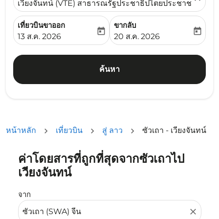
เวียงจันทน์ (VTE) สาธารณรัฐประชาธิปไตยประชาชนลาว
เที่ยวบินขาออก
ขากลับ
today
today
fc-booking-departure-date-aria-label
fc-booking-return-date-ari
13 ส.ค. 2026
20 ส.ค. 2026
ค้นหา
หน้าหลัก
เที่ยวบิน
สู่ ลาว
ซัวเถา - เวียงจันทน์
ค่าโดยสารที่ถูกที่สุดจากซัวเถาไป
ลองอัปเดตเส้นทางของคุณ (ต้นทางและ/หรือปลายทาง) หรือเลื
เวียงจันทน์
จาก
close