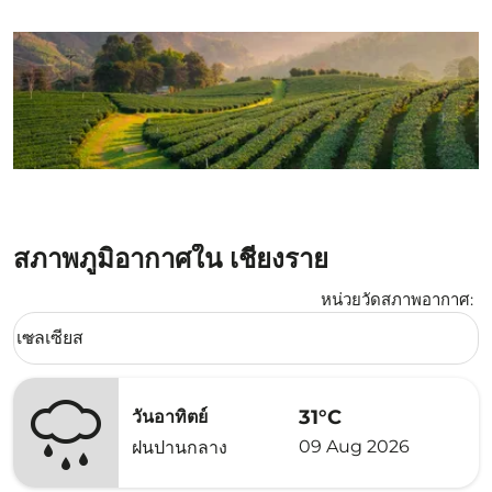
สภาพภูมิอากาศใน เชียงราย
หน่วยวัดสภาพอากาศ
:
Weather unit option เซลเซียส Selected
เซลเซียส
keyboard_arrow_down
31°C
วันอาทิตย์
09 Aug 2026
ฝนปานกลาง