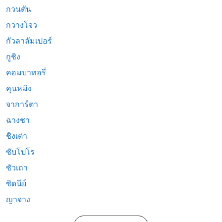
กวนตัน
กวางโจว
กัวลาลัมเปอร์
กูชิง
คอมบาทอรี่
คุนหมิง
จาการ์ตา
ฉางชา
ชิงเต่า
ซับโปโร
ซัวเถา
ซิดนีย์
ญาจาง