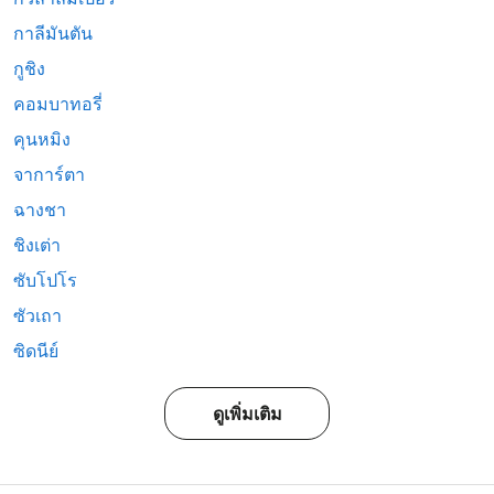
กาลีมันตัน
กูชิง
คอมบาทอรี่
คุนหมิง
จาการ์ตา
ฉางชา
ชิงเต่า
ซับโปโร
ซัวเถา
ซิดนีย์
ดูเพิ่มเติม