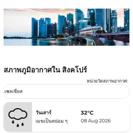
สภาพภูมิอากาศใน สิงคโปร์
หน่วยวัดสภาพอากาศ
:
Weather unit option เซลเซียส Selected
เซลเซียส
keyboard_arrow_down
32°C
วันเสาร์
08 Aug 2026
เมฆเป็นหย่อม ๆ