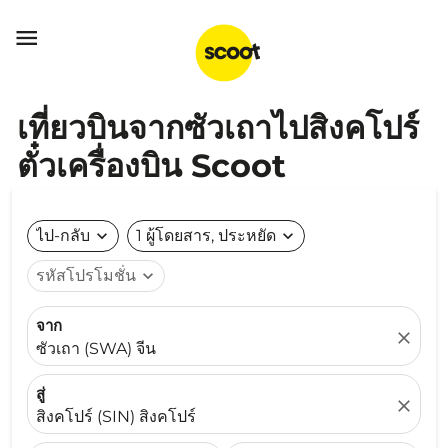

เที่ยวบินจากซัวเถาไปสิงคโปร์
ตั๋วเครื่องบิน Scoot
ไป-กลับ
expand_more
1 ผู้โดยสาร, ประหยัด
expand_more
รหัสโปรโมชั่น
expand_more
จาก
close
ซัวเถา (SWA) จีน
สู่
close
สิงคโปร์ (SIN) สิงคโปร์