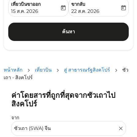
เที่ยวบินขาออก
ขากลับ
today
today
fc-booking-departure-date-aria-label
fc-booking-return-date-ari
15 ส.ค. 2026
22 ส.ค. 2026
ค้นหา
หน้าหลัก
เที่ยวบิน
สู่ สาธารณรัฐสิงคโปร์
ซัว
เถา - สิงคโปร์
ค่าโดยสารที่ถูกที่สุดจากซัวเถาไป
ลองอัปเดตเส้นทางของคุณ (ต้นทางและ/หรือปลายทาง) หรือเลื
สิงคโปร์
จาก
close