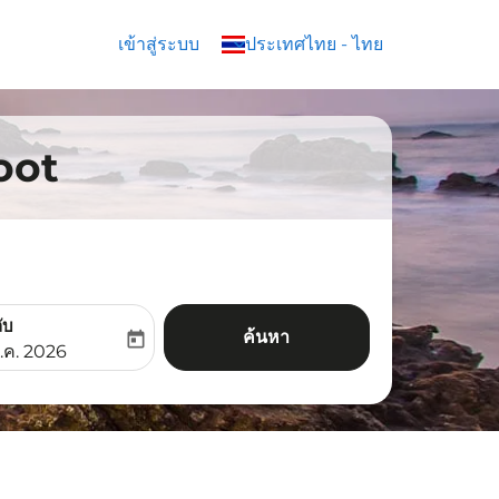
เข้าสู่ระบบ
keyboard_arrow_down
ประเทศไทย
-
ไทย
coot
ับ
ค้นหา
today
aria-label
ooking-return-date-aria-label
.ค. 2026