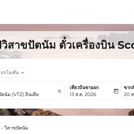
วิสาขปัตนัม ตั๋วเครื่องบิน S
โปรโมชั่น
expand_more
เที่ยวบินขาออก
ขากล
close
today
fc-booking-departure-date-
fc-b
13 ส.ค. 2026
20 ส
 - วิสาขปัตนัม