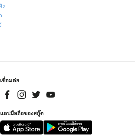
มิง
่า
์
เชื่อมต่อ
แอปมือถือของสกู๊ต