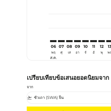
Displaying fares for สิงหาคม-202
SWA–VTZ: cmp-view-offers-discla
SWA–VTZ: cmp-view-offers-di
SWA–VTZ: cmp-view-offer
SWA–VTZ: cmp-view-
SWA–VTZ: cmp-v
SWA–VTZ: c
SWA–VT
SW
06
07
08
09
10
11
12
1
พฤ
ศุ
เส
อา
จั
อั
พุ
พ
ส.ค.
เปรียบเทียบข้อเสนอยอดนิยมจาก ซ
จาก
flight_takeoff
ไม่มีค่าโดยสารที่ตรงกับเกณฑ์การคัดกรองของค