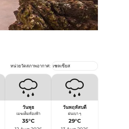
Weather unit option เซลเซียส Selec
หน่วยวัดสภาพอากาศ
:
เซลเซียส
keyboard_arrow_down
วันพุธ
วันพฤหัสบดี
เมฆเต็มท้องฟ้า
ฝนเบา ๆ
35°C
29°C