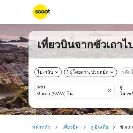
เที่ยวบินจากซัวเถาไป
ไป-กลับ
expand_more
1 ผู้โดยสาร, ประหยัด
expand_more
รหัส
จาก
สู่
close
หน้าหลัก
เที่ยวบิน
สู่ อินเดีย
ซัวเถา