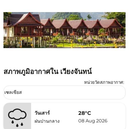
สภาพภูมิอากาศใน เวียงจันทน์
หน่วยวัดสภาพอากาศ
:
Weather unit option เซลเซียส Selected
เซลเซียส
keyboard_arrow_down
28°C
วันเสาร์
08 Aug 2026
ฝนปานกลาง