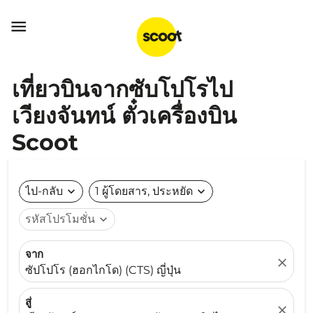

เที่ยวบินจากซับโปโรไป
เวียงจันทน์ ตั๋วเครื่องบิน
Scoot
ไป-กลับ
expand_more
1 ผู้โดยสาร, ประหยัด
expand_more
รหัสโปรโมชั่น
expand_more
จาก
close
ซัปโปโร (ฮอกไกโด) (CTS) ญี่ปุ่น
สู่
close