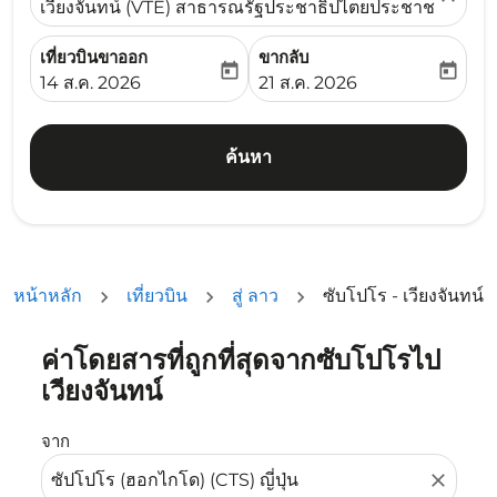
เวียงจันทน์ (VTE) สาธารณรัฐประชาธิปไตยประชาชนลาว
เที่ยวบินขาออก
ขากลับ
today
today
fc-booking-departure-date-aria-label
fc-booking-return-date-ari
14 ส.ค. 2026
21 ส.ค. 2026
ค้นหา
หน้าหลัก
เที่ยวบิน
สู่ ลาว
ซับโปโร - เวียงจันทน์
ค่าโดยสารที่ถูกที่สุดจากซับโปโรไป
ลองอัปเดตเส้นทางของคุณ (ต้นทางและ/หรือปลายทาง) หรือเลื
เวียงจันทน์
จาก
close