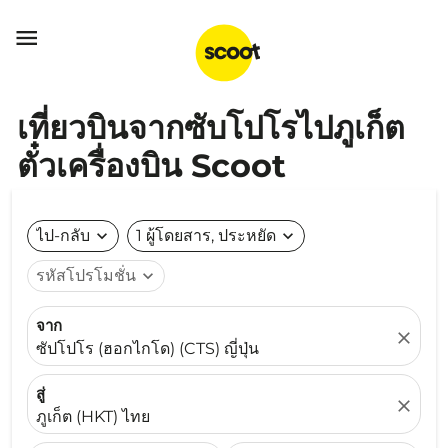

เที่ยวบินจากซับโปโรไปภูเก็ต
ตั๋วเครื่องบิน Scoot
ไป-กลับ
expand_more
1 ผู้โดยสาร, ประหยัด
expand_more
รหัสโปรโมชั่น
expand_more
จาก
close
ซัปโปโร (ฮอกไกโด) (CTS) ญี่ปุ่น
สู่
close
ภูเก็ต (HKT) ไทย