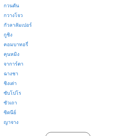
กวนตัน
กวางโจว
กัวลาลัมเปอร์
กูชิง
คอมบาทอรี่
คุนหมิง
จาการ์ตา
ฉางชา
ชิงเต่า
ซับโปโร
ซัวเถา
ซิดนีย์
ญาจาง