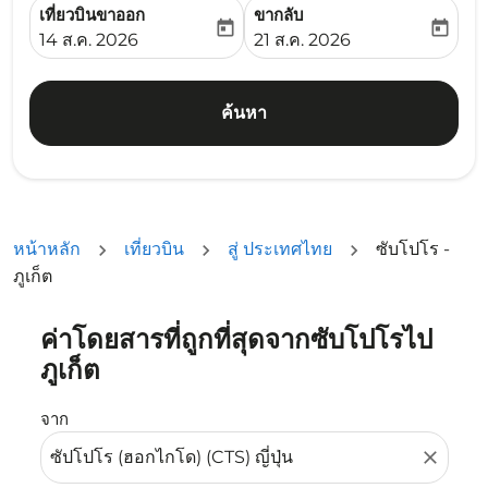
เที่ยวบินขาออก
ขากลับ
today
today
fc-booking-departure-date-aria-label
fc-booking-return-date-ari
14 ส.ค. 2026
21 ส.ค. 2026
ค้นหา
หน้าหลัก
เที่ยวบิน
สู่ ประเทศไทย
ซับโปโร -
ภูเก็ต
ค่าโดยสารที่ถูกที่สุดจากซับโปโรไป
ลองอัปเดตเส้นทางของคุณ (ต้นทางและ/หรือปลายทาง) หรือเลื
ภูเก็ต
จาก
close