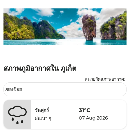
สภาพภูมิอากาศใน ภูเก็ต
หน่วยวัดสภาพอากาศ
:
Weather unit option เซลเซียส Selected
เซลเซียส
keyboard_arrow_down
31°C
วันศุกร์
07 Aug 2026
ฝนเบา ๆ