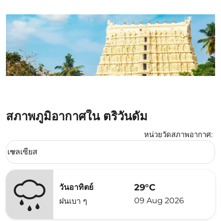
สภาพภูมิอากาศใน ตริวันดัม
หน่วยวัดสภาพอากาศ
:
Weather unit option เซลเซียส Selected
เซลเซียส
keyboard_arrow_down
29°C
วันอาทิตย์
09 Aug 2026
ฝนเบา ๆ