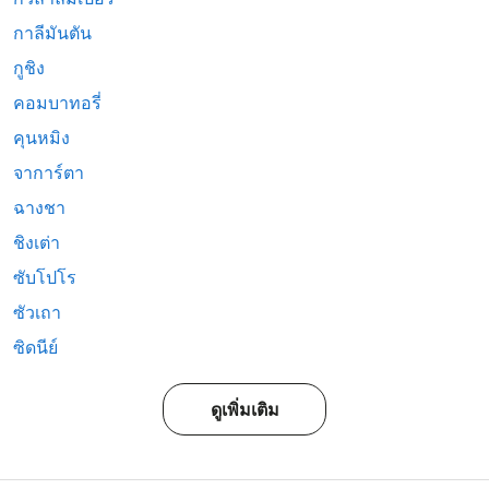
กาลีมันตัน
กูชิง
คอมบาทอรี่
คุนหมิง
จาการ์ตา
ฉางชา
ชิงเต่า
ซับโปโร
ซัวเถา
ซิดนีย์
ดูเพิ่มเติม