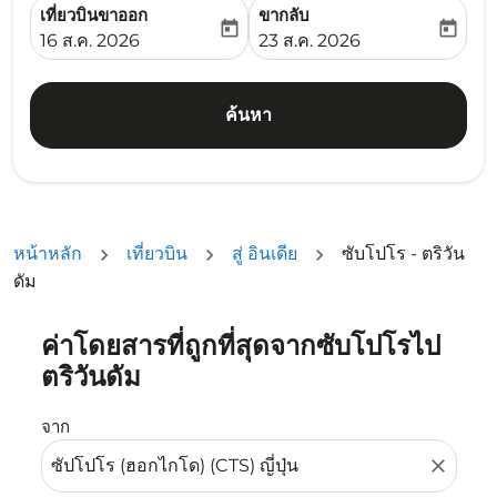
เที่ยวบินขาออก
ขากลับ
today
today
fc-booking-departure-date-aria-label
fc-booking-return-date-ari
16 ส.ค. 2026
23 ส.ค. 2026
ค้นหา
หน้าหลัก
เที่ยวบิน
สู่ อินเดีย
ซับโปโร - ตริวัน
ดัม
ค่าโดยสารที่ถูกที่สุดจากซับโปโรไป
ลองอัปเดตเส้นทางของคุณ (ต้นทางและ/หรือปลายทาง) หรือเลื
ตริวันดัม
จาก
close