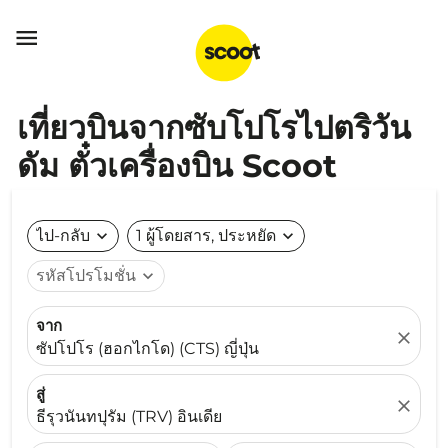

เที่ยวบินจากซับโปโรไปตริวัน
ดัม ตั๋วเครื่องบิน Scoot
ไป-กลับ
expand_more
1 ผู้โดยสาร, ประหยัด
expand_more
รหัสโปรโมชั่น
expand_more
จาก
close
ซัปโปโร (ฮอกไกโด) (CTS) ญี่ปุ่น
สู่
close
ธีรุวนันทปุรัม (TRV) อินเดีย