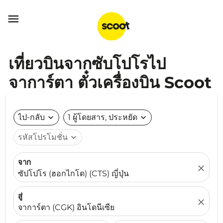

เที่ยวบินจากซับโปโรไป
จาการ์ตา ตั๋วเครื่องบิน Scoot
ไป-กลับ
expand_more
1 ผู้โดยสาร, ประหยัด
expand_more
รหัสโปรโมชั่น
expand_more
จาก
close
ซัปโปโร (ฮอกไกโด) (CTS) ญี่ปุ่น
สู่
close
จาการ์ตา (CGK) อินโดนีเซีย