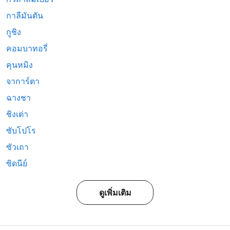
กาลีมันตัน
กูชิง
คอมบาทอรี่
คุนหมิง
จาการ์ตา
ฉางชา
ชิงเต่า
ซับโปโร
ซัวเถา
ซิดนีย์
ดูเพิ่มเติม