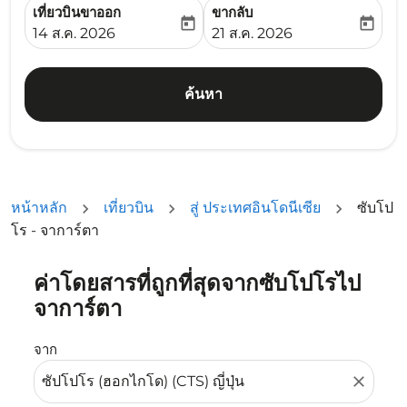
เที่ยวบินขาออก
ขากลับ
today
today
fc-booking-departure-date-aria-label
fc-booking-return-date-ari
14 ส.ค. 2026
21 ส.ค. 2026
ค้นหา
หน้าหลัก
เที่ยวบิน
สู่ ประเทศอินโดนีเซีย
ซับโป
โร - จาการ์ตา
ค่าโดยสารที่ถูกที่สุดจากซับโปโรไป
ลองอัปเดตเส้นทางของคุณ (ต้นทางและ/หรือปลายทาง) หรือเลื
จาการ์ตา
จาก
close