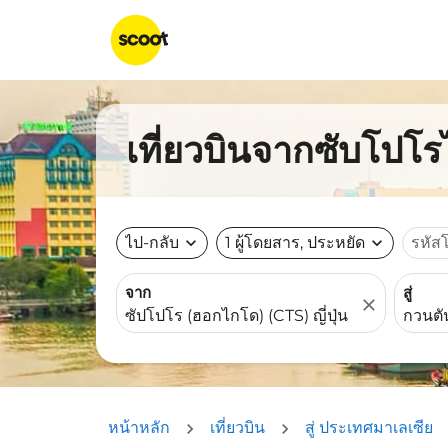
เที่ยวบินจากซับโปโร
ไป-กลับ
expand_more
1 ผู้โดยสาร, ประหยัด
expand_more
รหัส
จาก
สู่
close
หน้าหลัก
เที่ยวบิน
สู่ ประเทศมาเลเซีย