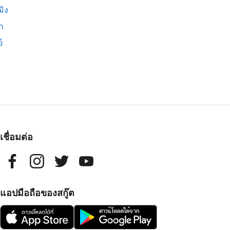
มิง
่า
์
เชื่อมต่อ
แอปมือถือของสกู๊ต