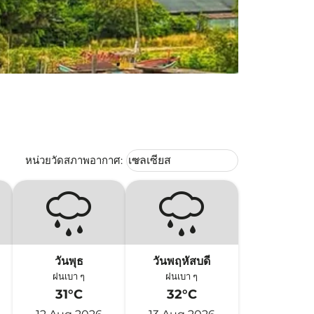
Weather unit option เซลเซียส Selec
หน่วยวัดสภาพอากาศ
:
เซลเซียส
keyboard_arrow_down
วันพุธ
วันพฤหัสบดี
ฝนเบา ๆ
ฝนเบา ๆ
31°C
32°C