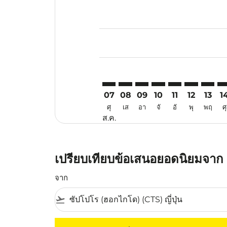
Displaying fares for สิงหาคม-202
CTS–KUA: cmp-view-offers-discla
CTS–KUA: cmp-view-offers-di
CTS–KUA: cmp-view-offer
CTS–KUA: cmp-view-o
CTS–KUA: cmp-v
CTS–KUA: c
CTS–KU
CT
07
08
09
10
11
12
13
1
ศุ
เส
อา
จั
อั
พุ
พฤ
ศุ
ส.ค.
เปรียบเทียบข้อเสนอยอดนิยมจาก 
จาก
flight_takeoff
ไม่มีค่าโดยสารที่ตรงกับเกณฑ์การคัดกรองของค