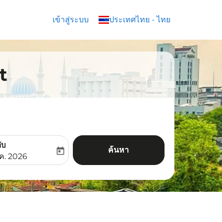
เข้าสู่ระบบ
keyboard_arrow_down
ประเทศไทย
-
ไทย
t
ับ
ค้นหา
today
aria-label
ooking-return-date-aria-label
.ค. 2026