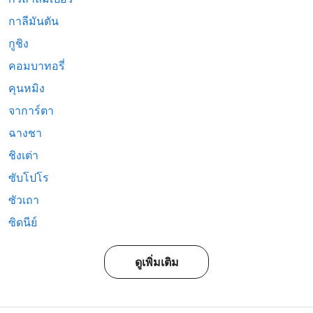
กาลีมันตัน
กูชิง
คอมบาทอรี่
คุนหมิง
จาการ์ตา
ฉางชา
ชิงเต่า
ซับโปโร
ซัวเถา
ซิดนีย์
ดูเพิ่มเติม