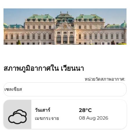
สภาพภูมิอากาศใน เวียนนา
หน่วยวัดสภาพอากาศ
:
Weather unit option เซลเซียส Selected
เซลเซียส
keyboard_arrow_down
28°C
วันเสาร์
08 Aug 2026
เมฆกระจาย