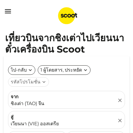

เที่ยวบินจากชิงเต่าไปเวียนนา
ตั๋วเครื่องบิน Scoot
ไป-กลับ
expand_more
1 ผู้โดยสาร, ประหยัด
expand_more
รหัสโปรโมชั่น
expand_more
จาก
close
ชิงเต่า (TAO) จีน
สู่
close
เวียนนา (VIE) ออสเตรีย