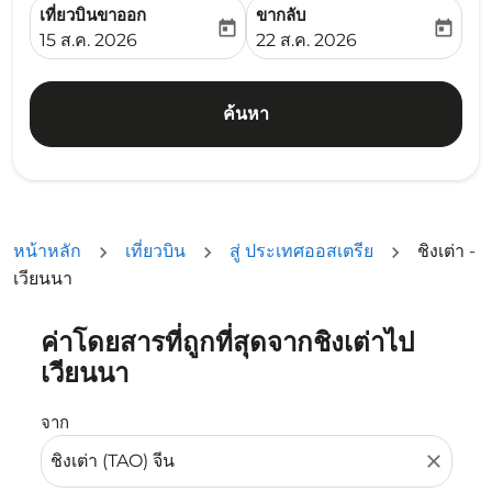
เที่ยวบินขาออก
ขากลับ
today
today
fc-booking-departure-date-aria-label
fc-booking-return-date-ari
15 ส.ค. 2026
22 ส.ค. 2026
ค้นหา
หน้าหลัก
เที่ยวบิน
สู่ ประเทศออสเตรีย
ชิงเต่า -
เวียนนา
ค่าโดยสารที่ถูกที่สุดจากชิงเต่าไป
ลองอัปเดตเส้นทางของคุณ (ต้นทางและ/หรือปลายทาง) หรือเลื
เวียนนา
จาก
close