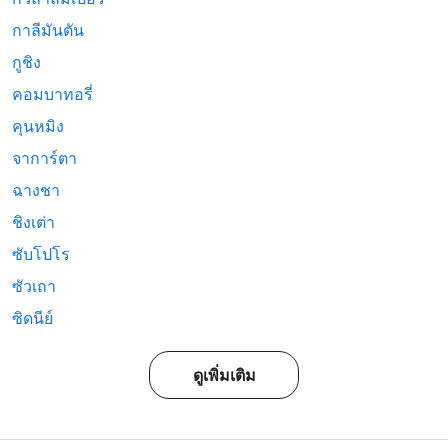
กาลีมันตัน
กูชิง
คอมบาทอรี่
คุนหมิง
จาการ์ตา
ฉางชา
ชิงเต่า
ซับโปโร
ซัวเถา
ซิดนีย์
ดูเพิ่มเติม