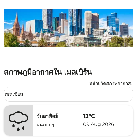
สภาพภูมิอากาศใน เมลเบิร์น
หน่วยวัดสภาพอากาศ
:
Weather unit option เซลเซียส Selected
เซลเซียส
keyboard_arrow_down
12°C
วันอาทิตย์
09 Aug 2026
ฝนเบา ๆ