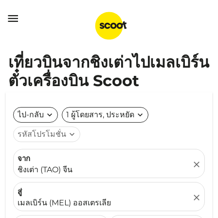

เที่ยวบินจากชิงเต่าไปเมลเบิร์น
ตั๋วเครื่องบิน Scoot
ไป-กลับ
expand_more
1 ผู้โดยสาร, ประหยัด
expand_more
รหัสโปรโมชั่น
expand_more
จาก
close
ชิงเต่า (TAO) จีน
สู่
close
เมลเบิร์น (MEL) ออสเตรเลีย