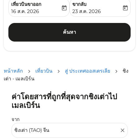
เที่ยวบินขาออก
ขากลับ
today
today
fc-booking-departure-date-aria-label
fc-booking-return-date-ari
16 ส.ค. 2026
23 ส.ค. 2026
ค้นหา
หน้าหลัก
เที่ยวบิน
สู่ ประเทศออสเตรเลีย
ชิง
เต่า - เมลเบิร์น
ค่าโดยสารที่ถูกที่สุดจากชิงเต่าไป
ลองอัปเดตเส้นทางของคุณ (ต้นทางและ/หรือปลายทาง) หรือเลื
เมลเบิร์น
จาก
close