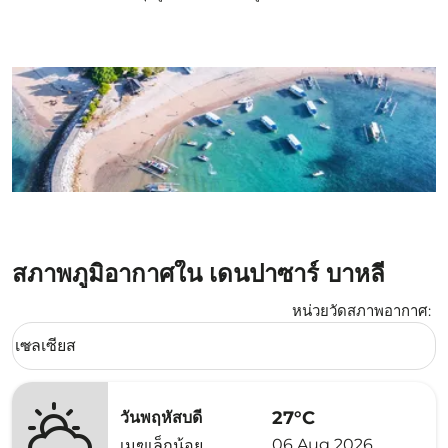
สภาพภูมิอากาศใน เดนปาซาร์ บาหลี
หน่วยวัดสภาพอากาศ
:
Weather unit option เซลเซียส Selected
เซลเซียส
keyboard_arrow_down
27°C
วันพฤหัสบดี
06 Aug 2026
เมฆเล็กน้อย