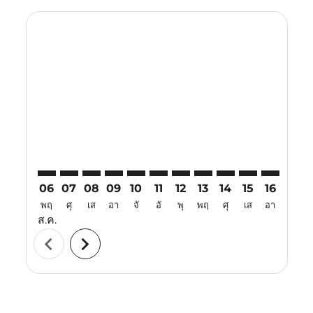
Displaying fares for สิงหาคม-2026
TAO–DPS: cmp-view-offers-disclaimer. ค้นหาข้อเสนอ
TAO–DPS: cmp-view-offers-disclaimer. ค้นหาข้อเ
TAO–DPS: cmp-view-offers-disclaimer. ค้นห
TAO–DPS: cmp-view-offers-disclaimer. 
TAO–DPS: cmp-view-offers-disclaim
TAO–DPS: cmp-view-offers-disc
TAO–DPS: cmp-view-offers-
TAO–DPS: cmp-view-off
TAO–DPS: cmp-view
TAO–DPS: cmp-
TAO–DPS: 
TAO–D
T
06
07
08
09
10
11
12
13
14
15
16
17
พฤ
ศุ
เส
อา
จั
อั
พุ
พฤ
ศุ
เส
อา
จั
ส.ค.
chevron_left
chevron_right