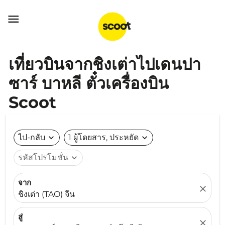

เที่ยวบินจากชิงเต่าไปเดนปา
ซาร์ บาหลี ตั๋วเครื่องบิน
Scoot
ไป-กลับ
expand_more
1 ผู้โดยสาร, ประหยัด
expand_more
รหัสโปรโมชั่น
expand_more
จาก
close
ชิงเต่า (TAO) จีน
สู่
close