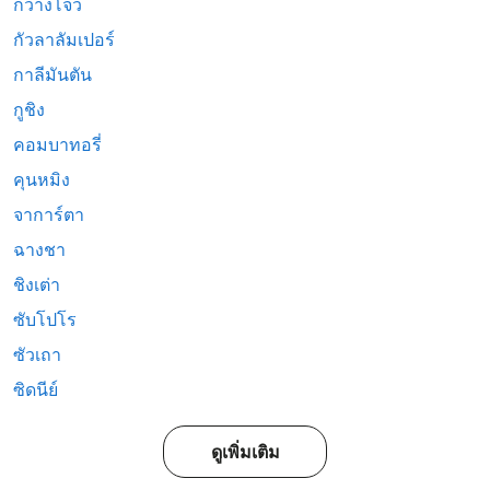
กวางโจว
กัวลาลัมเปอร์
กาลีมันตัน
กูชิง
คอมบาทอรี่
คุนหมิง
จาการ์ตา
ฉางชา
ชิงเต่า
ซับโปโร
ซัวเถา
ซิดนีย์
ดูเพิ่มเติม