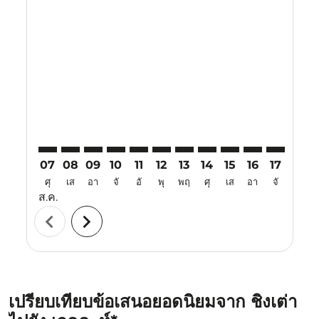
Displaying fares for สิงหาคม-2026
TAO–JED: cmp-view-offers-disclaimer. ค้นหาข้อเสนอ
TAO–JED: cmp-view-offers-disclaimer. ค้นหาข้อเ
TAO–JED: cmp-view-offers-disclaimer. ค้นหา
TAO–JED: cmp-view-offers-disclaimer. ค
TAO–JED: cmp-view-offers-disclaime
TAO–JED: cmp-view-offers-discl
TAO–JED: cmp-view-offers-d
TAO–JED: cmp-view-offe
TAO–JED: cmp-view
TAO–JED: cmp-
TAO–JED: 
TAO–J
T
07
08
09
10
11
12
13
14
15
16
17
18
ศุ
เส
อา
จั
อั
พุ
พฤ
ศุ
เส
อา
จั
อั
ส.ค.
chevron_left
chevron_right
เปรียบเทียบข้อเสนอยอดนิยมจาก ชิงเต่า