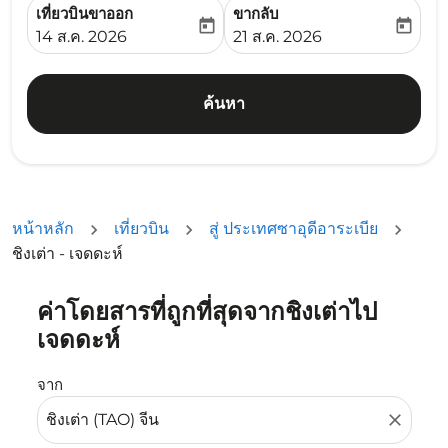
เที่ยวบินขาออก
ขากลับ
today
today
fc-booking-departure-date-aria-label
fc-booking-return-date-ari
14 ส.ค. 2026
21 ส.ค. 2026
ค้นหา
หน้าหลัก
เที่ยวบิน
สู่ ประเทศซาอุดีอาระเบีย
ชิงเต่า - เจดดะห์
ค่าโดยสารที่ถูกที่สุดจากชิงเต่าไป
ลองอัปเดตเส้นทางของคุณ (ต้นทางและ/หรือปลายทาง) หรือเลื
เจดดะห์
จาก
close