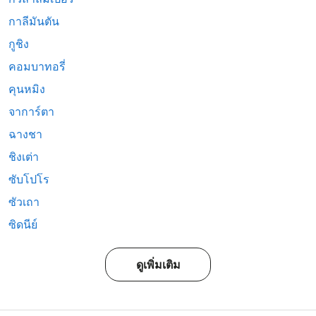
กาลีมันตัน
กูชิง
คอมบาทอรี่
คุนหมิง
จาการ์ตา
ฉางชา
ชิงเต่า
ซับโปโร
ซัวเถา
ซิดนีย์
ดูเพิ่มเติม