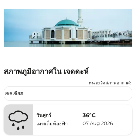
สภาพภูมิอากาศใน เจดดะห์
หน่วยวัดสภาพอากาศ
:
Weather unit option เซลเซียส Selected
เซลเซียส
keyboard_arrow_down
36°C
วันศุกร์
07 Aug 2026
เมฆเต็มท้องฟ้า