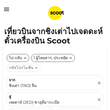

เที่ยวบินจากชิงเต่าไปเจดดะห์
ตั๋วเครื่องบิน Scoot
ไป-กลับ
expand_more
1 ผู้โดยสาร, ประหยัด
expand_more
รหัสโปรโมชั่น
expand_more
จาก
close
ชิงเต่า (TAO) จีน
สู่
close
เจดดาห์ (JED) ซาอุดีอาระเบีย